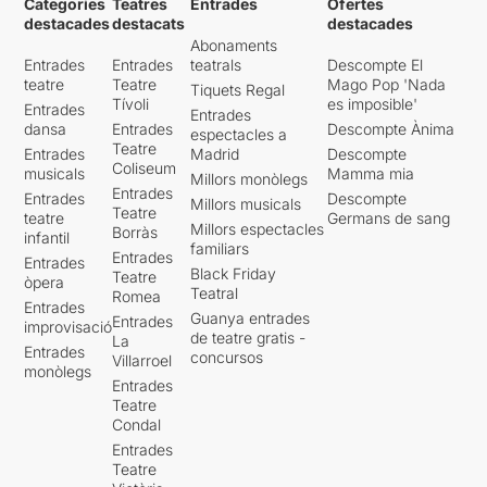
Categories
Teatres
Entrades
Ofertes
destacades
destacats
destacades
Abonaments
Entrades
Entrades
teatrals
Descompte El
teatre
Teatre
Mago Pop 'Nada
Tiquets Regal
Tívoli
es imposible'
Entrades
Entrades
dansa
Entrades
Descompte Ànima
espectacles a
Teatre
Entrades
Madrid
Descompte
Coliseum
musicals
Mamma mia
Millors monòlegs
Entrades
Entrades
Descompte
Millors musicals
Teatre
teatre
Germans de sang
Millors espectacles
Borràs
infantil
familiars
Entrades
Entrades
Black Friday
Teatre
òpera
Teatral
Romea
Entrades
Guanya entrades
Entrades
improvisació
de teatre gratis -
La
Entrades
concursos
Villarroel
monòlegs
Entrades
Teatre
Condal
Entrades
Teatre