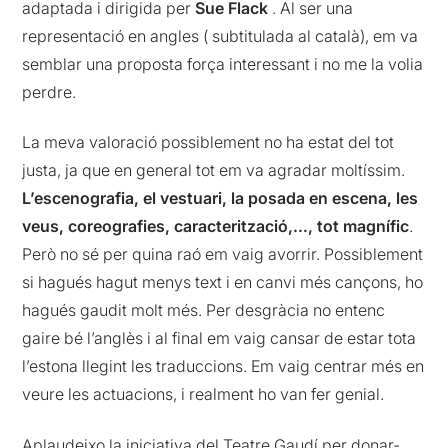
adaptada i dirigida per
Sue Flack
. Al ser una
representació en angles ( subtitulada al català), em va
semblar una proposta força interessant i no me la volia
perdre.
La meva valoració possiblement no ha estat del tot
justa, ja que en general tot em va agradar moltíssim.
L’escenografia, el vestuari, la posada en escena, les
veus, coreografies, caracterització,…, tot magnífic
.
Però no sé per quina raó em vaig avorrir. Possiblement
si hagués hagut menys text i en canvi més cançons, ho
hagués gaudit molt més. Per desgràcia no entenc
gaire bé l’anglès i al final em vaig cansar de estar tota
l’estona llegint les traduccions. Em vaig centrar més en
veure les actuacions, i realment ho van fer genial.
Aplaudeixo la iniciativa del Teatre Gaudí per donar-