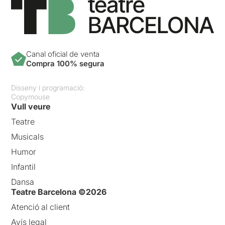
Canal oficial de venta
Compra 100% segura
Disseny i programació:
Copymouse
Vull veure
Teatre
Musicals
Humor
Infantil
Dansa
Teatre Barcelona ©2026
Atenció al client
Avís legal