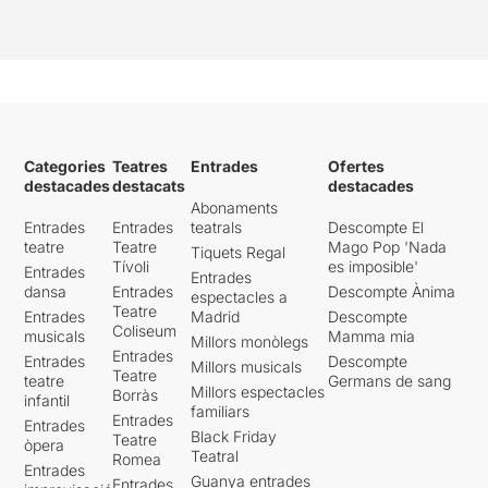
Categories
Teatres
Entrades
Ofertes
destacades
destacats
destacades
Abonaments
Entrades
Entrades
teatrals
Descompte El
teatre
Teatre
Mago Pop 'Nada
Tiquets Regal
Tívoli
es imposible'
Entrades
Entrades
dansa
Entrades
Descompte Ànima
espectacles a
Teatre
Entrades
Madrid
Descompte
Coliseum
musicals
Mamma mia
Millors monòlegs
Entrades
Entrades
Descompte
Millors musicals
Teatre
teatre
Germans de sang
Millors espectacles
Borràs
infantil
familiars
Entrades
Entrades
Black Friday
Teatre
òpera
Teatral
Romea
Entrades
Guanya entrades
Entrades