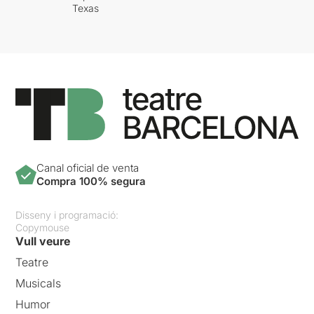
Texas
Canal oficial de venta
Compra 100% segura
Disseny i programació:
Copymouse
Vull veure
Teatre
Musicals
Humor