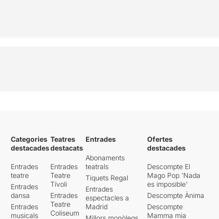
Categories
Teatres
Entrades
Ofertes
destacades
destacats
destacades
Abonaments
Entrades
Entrades
teatrals
Descompte El
teatre
Teatre
Mago Pop 'Nada
Tiquets Regal
Tívoli
es imposible'
Entrades
Entrades
dansa
Entrades
Descompte Ànima
espectacles a
Teatre
Entrades
Madrid
Descompte
Coliseum
musicals
Mamma mia
Millors monòlegs