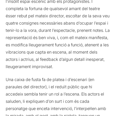
l’insòlit espai escènic amb els protagonistes. I
completa la fortuna de qualsevol amant del teatre
ésser rebut pel mateix director, escoltar de la seva veu
quatre consignes necessàries abans d’ocupar l’espai i
tenir-lo a la vora, durant l’espectacle, prenent notes. La
representació és ben viva, i, com ell mateix manifesta,
es modifica lleugerament funció a funció, atenent a les
vibracions que capta en escena, al moment dels
actors i actrius, al feedback d’algun detall inesperat,
lleugerament improvisat.
Una caixa de fusta fa de platea i d’escenari (en
paraules del director), i el reduït públic que hi
accedeix sembla tenir un rol a l’escena. Els actors el
saluden, li expliquen d’on surt i com és cada
personatge que enceta intervenció, l’interpel·len amb
la mirada, amb el gest, amb la pistola, tanquen un