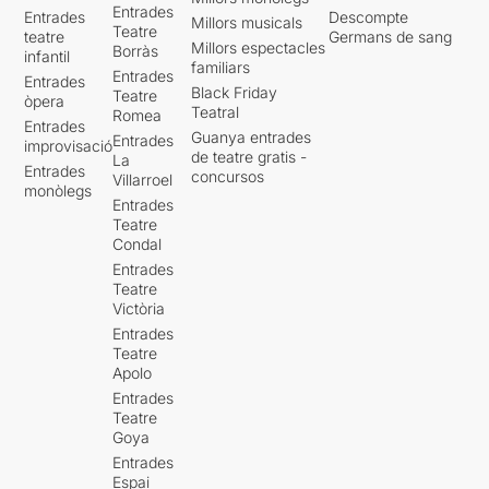
Entrades
Entrades
Descompte
Millors musicals
Teatre
teatre
Germans de sang
Millors espectacles
Borràs
infantil
familiars
Entrades
Entrades
Black Friday
Teatre
òpera
Teatral
Romea
Entrades
Guanya entrades
Entrades
improvisació
de teatre gratis -
La
Entrades
concursos
Villarroel
monòlegs
Entrades
Teatre
Condal
Entrades
Teatre
Victòria
Entrades
Teatre
Apolo
Entrades
Teatre
Goya
Entrades
Espai