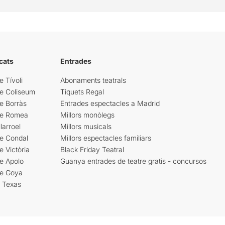
cats
Entrades
e Tívoli
Abonaments teatrals
re Coliseum
Tiquets Regal
e Borràs
Entrades espectacles a Madrid
re Romea
Millors monòlegs
larroel
Millors musicals
re Condal
Millors espectacles familiars
e Victòria
Black Friday Teatral
e Apolo
Guanya entrades de teatre gratis - concursos
re Goya
i Texas