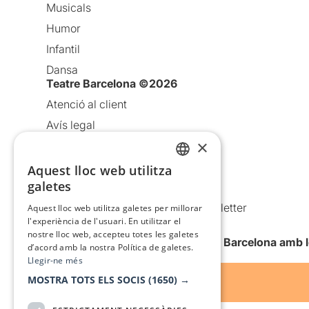
Musicals
Humor
Infantil
Dansa
Teatre Barcelona ©2026
Atenció al client
Avís legal
×
Política de privacitat
Política de cookies
Aquest lloc web utilitza
CATALAN
galetes
Condicions d’ús
SPANISH
Comunicacions comercials i Newsletter
Aquest lloc web utilitza galetes per millorar
l'experiència de l'usuari. En utilitzar el
Anuncia’t
nostre lloc web, accepteu totes les galetes
Vull rebre la newsletter de Teatre Barcelona amb 
d’acord amb la nostra Política de galetes.
Llegir-ne més
MOSTRA TOTS ELS SOCIS
(1650) →