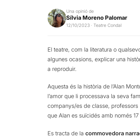
Una opinió de
Sílvia Moreno Palomar
12/10/2023 · Teatre Condal
El teatre, com la literatura o qualsev
algunes ocasions, explicar una històri
a reproduir.
Aquesta és la història de l’Alan Monto
l’amor que li processava la seva famí
companys/es de classe, professors i g
que Alan es suïcidés amb només 17
Es tracta de la
commovedora narrac