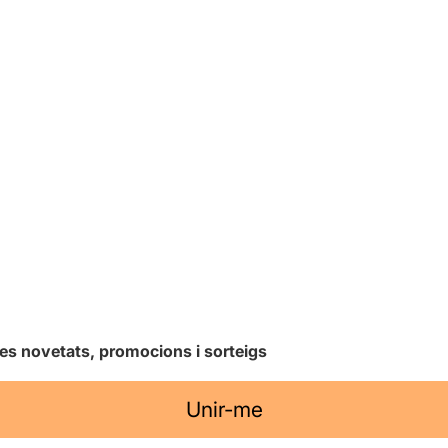
les novetats, promocions i sorteigs
Unir-me