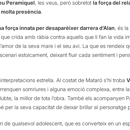
teu Peramiquel
, les veus, però sobretot
la força del rel
 molta presència
.
na força innata per desaparèixer darrera d’Alan
, és l
a que crida amb ràbia contra aquells que li fan la vida i
 l’amor de la seva mare i el seu avi. La que es rendeix 
’escenari estoicament, deixant fluir cada sentiment i pe
 interpretacions estrella. Al costat de Mataró s’hi troba
V
renquen somriures i alguna emoció complexa, entre la tri
 dubte, la millor de tota l’obra. També els acompanyen Pa
 per la seva capacitat de deixar brillar al personatge p
ari de qualsevol adolescent, que es converteix en un esp