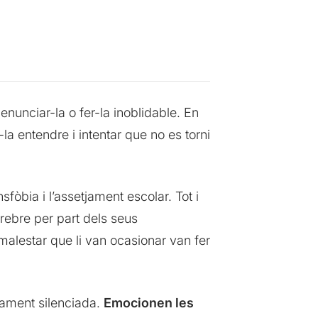
denunciar-la o fer-la inoblidable. En
-la entendre i intentar que no es torni
sfòbia i l’assetjament escolar. Tot i
 rebre per part dels seus
 malestar que li van ocasionar van fer
sament silenciada.
Emocionen les