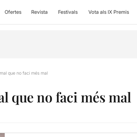
Ofertes
Revista
Festivals
Vota als IX Premis
mal que no faci més mal
l que no faci més mal