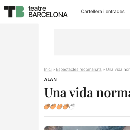
Cartellera i entrades
Inici
»
Espectacles recomanats
»
Una vida nor
ALAN
Una vida norma