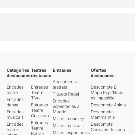
Categories
Teatres
Entrades
Ofertes
destacades
destacats
destacades
Abonaments
Entrades
Entrades
teatrals
Descompte El
teatre
Teatre
Mago Pop 'Nada
Tiquets Regal
Tívoli
es imposible'
Entrades
Entrades
dansa
Entrades
Descompte Ànima
espectacles a
Teatre
Entrades
Madrid
Descompte
Coliseum
musicals
Mamma mia
Millors monòlegs
Entrades
Entrades
Descompte
Millors musicals
Teatre
teatre
Germans de sang
Millors espectacles
Borràs
infantil