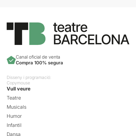
Canal oficial de venta
Compra 100% segura
Disseny i programació:
Copymouse
Vull veure
Teatre
Musicals
Humor
Infantil
Dansa