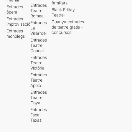
familiars
Entrades
Entrades
Black Friday
Teatre
òpera
Teatral
Romea
Entrades
Guanya entrades
Entrades
improvisació
de teatre gratis -
La
Entrades
concursos
Villarroel
monòlegs
Entrades
Teatre
Condal
Entrades
Teatre
Victòria
Entrades
Teatre
Apolo
Entrades
Teatre
Goya
Entrades
Espai
Texas