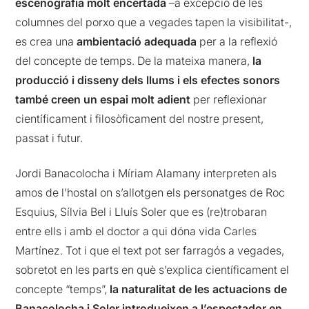
escenografia molt encertada
–a excepció de les
columnes del porxo que a vegades tapen la visibilitat-,
es crea una
ambientació adequada
per a la reflexió
del concepte de temps. De la mateixa manera,
la
producció i disseny dels llums i els efectes sonors
també creen un espai molt adient
per reflexionar
científicament i filosòficament del nostre present,
passat i futur.
Jordi Banacolocha i Míriam Alamany interpreten als
amos de l’hostal on s’allotgen els personatges de Roc
Esquius, Sílvia Bel i Lluís Soler que es (re)trobaran
entre ells i amb el doctor a qui dóna vida Carles
Martínez. Tot i que el text pot ser farragós a vegades,
sobretot en les parts en què s’explica científicament el
concepte “temps”,
la naturalitat de les actuacions de
Banacolocha i Soler introdueixen a l’espectador en