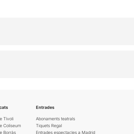
cats
Entrades
e Tívoli
Abonaments teatrals
re Coliseum
Tiquets Regal
e Borràs
Entrades espectacles a Madrid