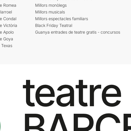
re Romea
Millors monòlegs
larroel
Millors musicals
re Condal
Millors espectacles familiars
e Victòria
Black Friday Teatral
e Apolo
Guanya entrades de teatre gratis - concursos
re Goya
i Texas