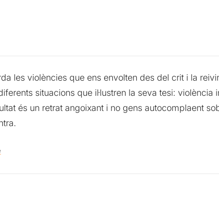
 les violències que ens envolten des del crit i la reiv
erents situacions que il·lustren la seva tesi: violència i
sultat és un retrat angoixant i no gens autocomplaent sob
ntra.
e