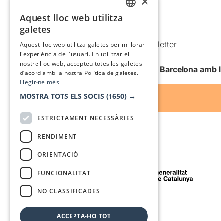
×
Política de privacitat
Política de cookies
Aquest lloc web utilitza
CATALAN
galetes
Condicions d’ús
SPANISH
Comunicacions comercials i Newsletter
Aquest lloc web utilitza galetes per millorar
l'experiència de l'usuari. En utilitzar el
Anuncia’t
nostre lloc web, accepteu totes les galetes
Vull rebre la newsletter de Teatre Barcelona amb 
d’acord amb la nostra Política de galetes.
Llegir-ne més
MOSTRA TOTS ELS SOCIS
(1650) →
ESTRICTAMENT NECESSÀRIES
RENDIMENT
ORIENTACIÓ
Amb el suport de
FUNCIONALITAT
NO CLASSIFICADES
Mitjà de comunicació associat a
ACCEPTA-HO TOT