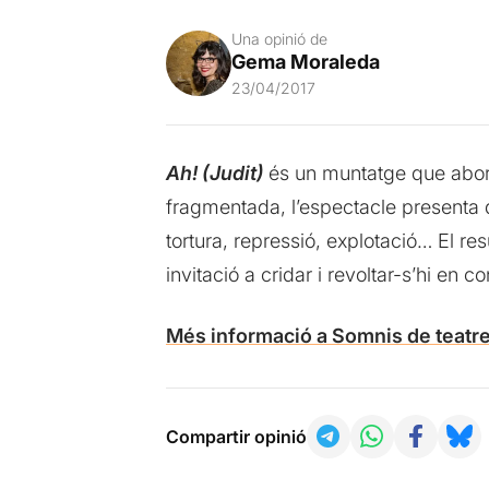
Una opinió de
Gema Moraleda
23/04/2017
Ah! (Judit)
és un muntatge que aborda
fragmentada, l’espectacle presenta dif
tortura, repressió, explotació… El re
invitació a cridar i revoltar-s’hi en co
Més informació a Somnis de teatr
Compartir opinió