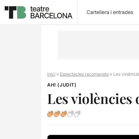
Cartellera i entrades
Inici
»
Espectacles recomanats
»
Les violènci
AH! (JUDIT)
Les violències