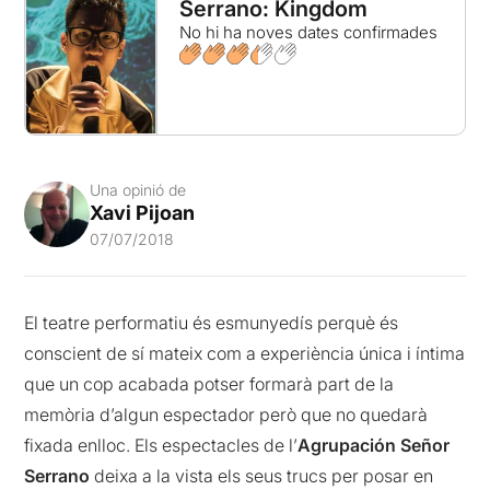
Serrano: Kingdom
No hi ha noves dates confirmades
Una opinió de
Xavi Pijoan
07/07/2018
El teatre performatiu és esmunyedís perquè és
conscient de sí mateix com a experiència única i íntima
que un cop acabada potser formarà part de la
memòria d’algun espectador però que no quedarà
fixada enlloc. Els espectacles de l’
Agrupación Señor
Serrano
deixa a la vista els seus trucs per posar en