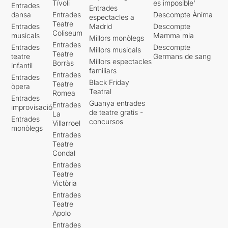
Tívoli
es imposible'
Entrades
Entrades
dansa
Entrades
Descompte Ànima
espectacles a
Teatre
Entrades
Madrid
Descompte
Coliseum
musicals
Mamma mia
Millors monòlegs
Entrades
Entrades
Descompte
Millors musicals
Teatre
teatre
Germans de sang
Millors espectacles
Borràs
infantil
familiars
Entrades
Entrades
Black Friday
Teatre
òpera
Teatral
Romea
Entrades
Guanya entrades
Entrades
improvisació
de teatre gratis -
La
Entrades
concursos
Villarroel
monòlegs
Entrades
Teatre
Condal
Entrades
Teatre
Victòria
Entrades
Teatre
Apolo
Entrades