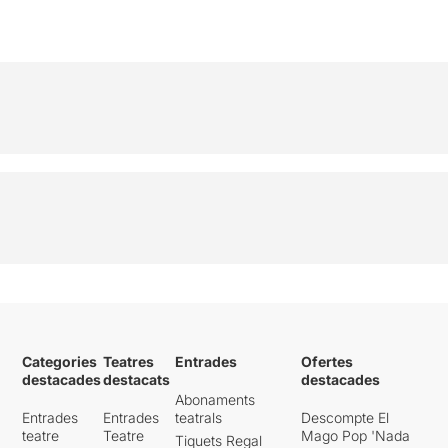
Categories
Teatres
Entrades
Ofertes
destacades
destacats
destacades
Abonaments
Entrades
Entrades
teatrals
Descompte El
teatre
Teatre
Mago Pop 'Nada
Tiquets Regal