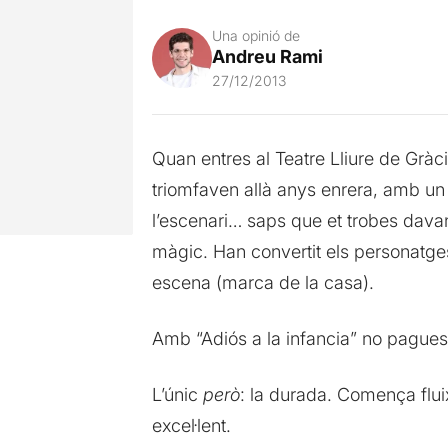
Una opinió de
Andreu Rami
27/12/2013
Quan entres al Teatre Lliure de Gràc
triomfaven allà anys enrera, amb un 
l’escenari… saps que et trobes dava
màgic. Han convertit els personatg
escena (marca de la casa).
Amb “Adiós a la infancia” no pagues
L’únic
però
: la durada. Comença flui
excel·lent.