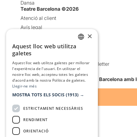
Dansa
Teatre Barcelona ©2026
Atenció al client
Avís legal
×
Política de privacitat
Política de cookies
Aquest lloc web utilitza
CATALAN
galetes
Condicions d’ús
SPANISH
Aquest lloc web utilitza galetes per millorar
Comunicacions comercials i Newsletter
l'experiència de l'usuari. En utilitzar el
Anuncia’t
nostre lloc web, accepteu totes les galetes
Vull rebre la newsletter de Teatre Barcelona amb 
d’acord amb la nostra Política de galetes.
Llegir-ne més
MOSTRA TOTS ELS SOCIS
(1913) →
ESTRICTAMENT NECESSÀRIES
RENDIMENT
ORIENTACIÓ
Amb el suport de