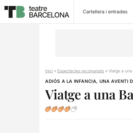
Cartellera i entrades
Inici
»
Espectacles recomanats
»
Viatge a una
ADIÓS A LA INFANCIA, UNA AVENTI 
Viatge a una B