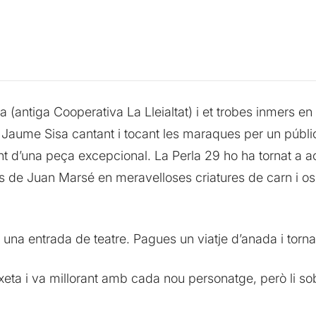
ia (antiga Cooperativa La Lleialtat) i et trobes inmers 
Jaume Sisa cantant i tocant les maraques per un públic 
nt d’una peça excepcional. La Perla 29 ho ha tornat a 
es de Juan Marsé en meravelloses criatures de carn i 
 una entrada de teatre. Pagues un viatje d’anada i torn
xeta i va millorant amb cada nou personatge, però li sob