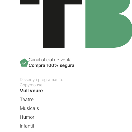
Canal oficial de venta
Compra 100% segura
Disseny i programació:
Copymouse
Vull veure
Teatre
Musicals
Humor
Infantil