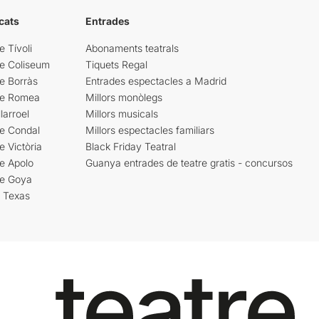
cats
Entrades
e Tívoli
Abonaments teatrals
re Coliseum
Tiquets Regal
e Borràs
Entrades espectacles a Madrid
re Romea
Millors monòlegs
larroel
Millors musicals
re Condal
Millors espectacles familiars
e Victòria
Black Friday Teatral
e Apolo
Guanya entrades de teatre gratis - concursos
re Goya
i Texas