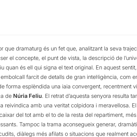
r que dramaturg és un fet que, analitzant la seva traje
ser el concepte, el punt de vista, la descripció de l’univ
 quan és ell qui signa el text original. En aquest sentit
c embolcall farcit de detalls de gran intel·ligència, com
 de forma esplèndida una iaia convergent, recentment
ca de
Núria Feliu
. El retrat d’aquesta senyora resulta ta
a reivindica amb una veritat colpidora i meravellosa. El
caixar del tot amb el to de la resta del repartiment, mé
essants. Tampoc la trama aconsegueix generar, dramàt
udits, diàlegs més afilats o situacions que realment ac