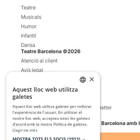
Teatre
Musicals
Humor
Infantil
Dansa
Teatre Barcelona ©2026
Atenció al client
Avís legal
×
Política de privacitat
Política de cookies
Aquest lloc web utilitza
CATALAN
galetes
Condicions d’ús
SPANISH
Aquest lloc web utilitza galetes per millorar
Comunicacions comercials i Newsletter
l'experiència de l'usuari. En utilitzar el
Anuncia’t
nostre lloc web, accepteu totes les galetes
Vull rebre la newsletter de Teatre Barcelona amb 
d’acord amb la nostra Política de galetes.
Llegir-ne més
MOSTRA TOTS ELS SOCIS
(1913) →