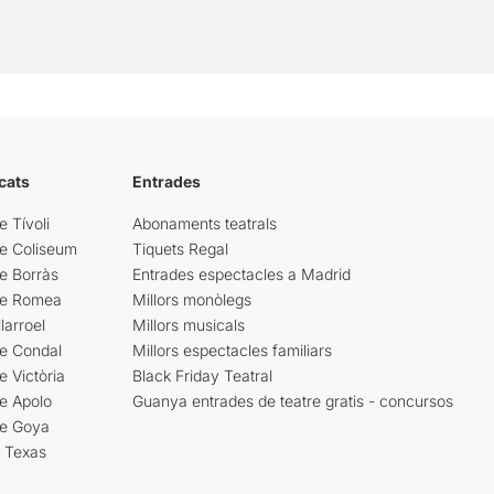
cats
Entrades
e Tívoli
Abonaments teatrals
re Coliseum
Tiquets Regal
e Borràs
Entrades espectacles a Madrid
re Romea
Millors monòlegs
larroel
Millors musicals
re Condal
Millors espectacles familiars
e Victòria
Black Friday Teatral
e Apolo
Guanya entrades de teatre gratis - concursos
re Goya
i Texas