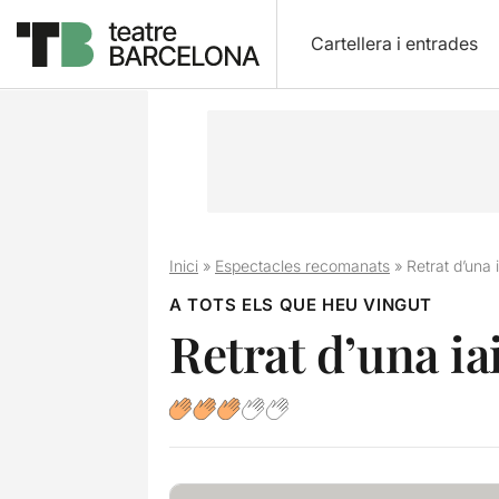
Cartellera i entrades
Inici
»
Espectacles recomanats
»
Retrat d’una
A TOTS ELS QUE HEU VINGUT
Retrat d’una i