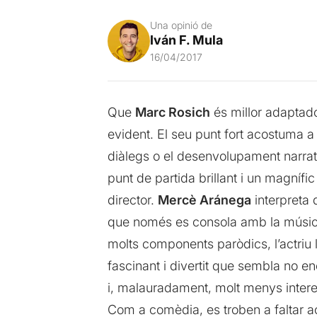
Una opinió de
Iván F. Mula
16/04/2017
Que
Marc Rosich
és millor adaptado
evident. El seu punt fort acostuma a 
diàlegs o el desenvolupament narratiu
punt de partida brillant i un magnífi
director.
Mercè Aránega
interpreta
que només es consola amb la músi
molts components paròdics, l’actriu l
fascinant i divertit que sembla no en
i, malauradament, molt menys inter
Com a comèdia, es troben a faltar ac