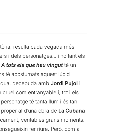
ctòria, resulta cada vegada més
ers i dels personatges… i no tant els
,
A tots els que heu vingut
té un
 ens té acostumats aquest lúcid
 vídua, decebuda amb
Jordi Pujol
i
n cruel com entranyable i, tot i els
 personatge té tanta llum i és tan
s proper al d’una obra de
La Cubana
icament, veritables grans moments.
onsegueixin fer riure. Però, com a