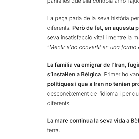
pantalles que ella controla amb l’aju
La peça parla de la seva història pe
diferents.
Però de fet, en aquesta peç
seva insatisfacció vital i mentre la m
“
Mentir s’ha convertit en una forma
La família va emigrar de l’Iran, fu
s’instal·len a Bèlgica
. Primer ho van 
polítiques i que a Iran no tenien
desconeixement de l’idioma i per qu
diferents.
La mare continua la seva vida a Bè
terra.