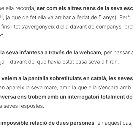
ue ella recorda,
ser com els altres nens de la seva esco
!, ja que de fet ella va arribar a l’edat de 5 anys). Però,
 i fins i tot s’avergonyeix d’ella davant de companys, p
e
“.
de la seva infantesa a través de la webcam
, per passar 
ja, i davant del que havia estat casa seva a l’Iran.
 veiem a la pantalla sobretitulats en català, les seve
ran apareix la seva mare, amb la que ella s’encara am
versa ens trobem amb un interrogatori totalment des
s seves respostes.
a impossible relació de dues persones
, en aquest cas, 