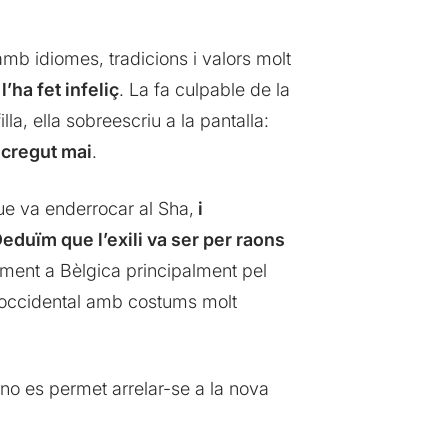
amb idiomes, tradicions i valors molt
l’ha fet infeliç
. La fa culpable de la
lla, ella sobreescriu a la pantalla:
a cregut mai
.
e va enderrocar al Sha,
i
eduïm que l’exili va ser per raons
alment a Bèlgica principalment pel
a occidental amb costums molt
i no es permet arrelar-se a la nova