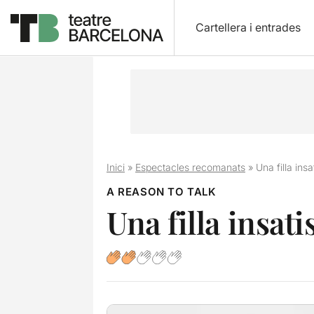
Cartellera i entrades
Inici
»
Espectacles recomanats
»
Una filla ins
A REASON TO TALK
Una filla insati