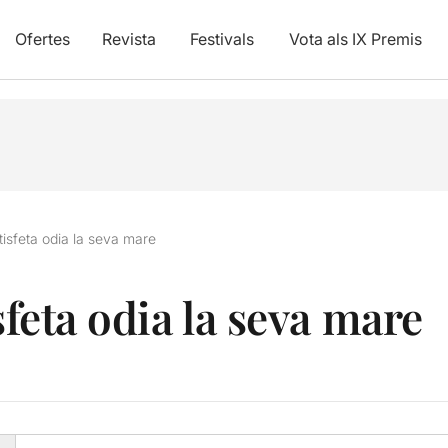
Ofertes
Revista
Festivals
Vota als IX Premis
atisfeta odia la seva mare
sfeta odia la seva mare