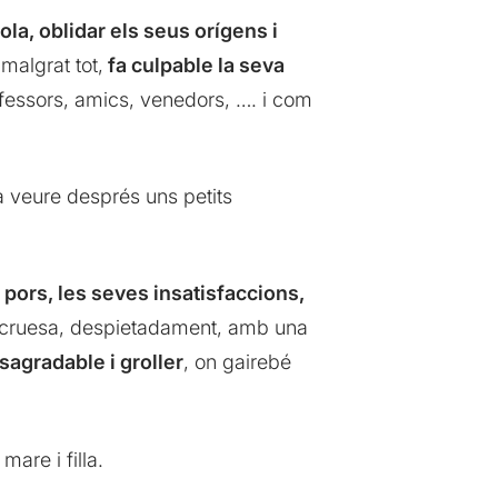
la, oblidar els seus orígens i
 malgrat tot,
fa culpable la seva
rofessors, amics, venedors, …. i com
a veure després uns petits
s pors, les seves insatisfaccions,
b cruesa, despietadament, amb una
agradable i groller
, on gairebé
mare i filla.