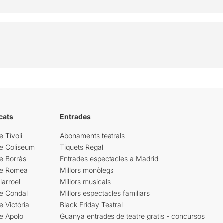
cats
Entrades
e Tívoli
Abonaments teatrals
re Coliseum
Tiquets Regal
e Borràs
Entrades espectacles a Madrid
re Romea
Millors monòlegs
larroel
Millors musicals
re Condal
Millors espectacles familiars
e Victòria
Black Friday Teatral
e Apolo
Guanya entrades de teatre gratis - concursos