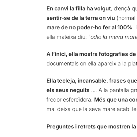
En canvi la filla ha volgut
, d’ençà q
sentir-se de la terra on viu
(normal !
mare de no poder-ho fer al 100%
.
ella mateixa diu: “
odio la meva mar
A l’inici, ella mostra fotografies 
documentals on ella apareix a la plat
Ella tecleja, incansable, frases que
els seus neguits
…. A la pantalla g
fredor esfereïdora.
Més que una con
mai deixa que la seva mare acabi le
Preguntes i retrets que mostren l