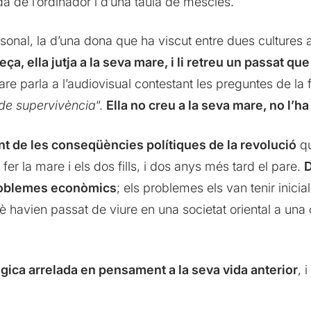
da de l’ordinador i d’una taula de mescles.
rsonal, la d’una dona que ha viscut entre dues cultures 
a, ella jutja a la seva mare, i li retreu un passat que 
are parla a l’audiovisual contestant les preguntes de la fi
 de supervivència
“.
Ella no creu a la seva mare, no l’h
gint de les conseqüències polítiques de la revolució
qu
fer la mare i els dos fills, i dos anys més tard el pare.
D
 problemes econòmics
; els problemes els van tenir inici
è havien passat de viure en una societat oriental a un
lgica arrelada en pensament a la seva vida anterior
, 