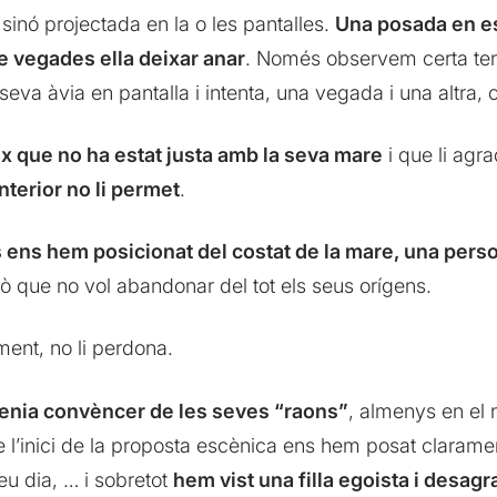
sinó projectada en la o les pantalles.
Una posada en es
de vegades ella deixar anar
. Només observem certa ten
 seva àvia en pantalla i intenta, una vegada i una altra,
eix que no ha estat justa amb la seva mare
i que li agra
nterior no li permet
.
 ens hem posicionat del costat de la mare, una person
rò que no vol abandonar del tot els seus orígens.
tment, no li perdona.
etenia convèncer de les seves “raons”
, almenys en el 
 l’inici de la proposta escènica ens hem posat clarame
seu dia, … i sobretot
hem vist una filla egoista i desag