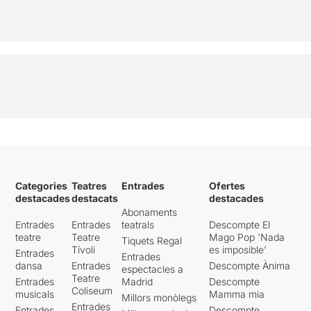
Categories
Teatres
Entrades
Ofertes
destacades
destacats
destacades
Abonaments
Entrades
Entrades
teatrals
Descompte El
teatre
Teatre
Mago Pop 'Nada
Tiquets Regal
Tívoli
es imposible'
Entrades
Entrades
dansa
Entrades
Descompte Ànima
espectacles a
Teatre
Entrades
Madrid
Descompte
Coliseum
musicals
Mamma mia
Millors monòlegs
Entrades
Entrades
Descompte