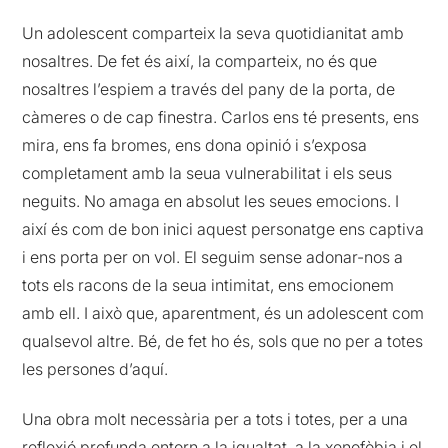
Un adolescent comparteix la seva quotidianitat amb
nosaltres. De fet és així, la comparteix, no és que
nosaltres l’espiem a través del pany de la porta, de
càmeres o de cap finestra. Carlos ens té presents, ens
mira, ens fa bromes, ens dona opinió i s’exposa
completament amb la seua vulnerabilitat i els seus
neguits. No amaga en absolut les seues emocions. I
així és com de bon inici aquest personatge ens captiva
i ens porta per on vol. El seguim sense adonar-nos a
tots els racons de la seua intimitat, ens emocionem
amb ell. I això que, aparentment, és un adolescent com
qualsevol altre. Bé, de fet ho és, sols que no per a totes
les persones d’aquí.
Una obra molt necessària per a tots i totes, per a una
reflexió profunda entorn a la igualtat, a la xenofòbia i el