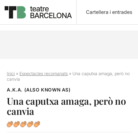
Cartellera i entrades
Inici
»
Espectacles recomanats
»
Una caputxa amaga, però no
canvia
A.K.A. (ALSO KNOWN AS)
Una caputxa amaga, però no
canvia