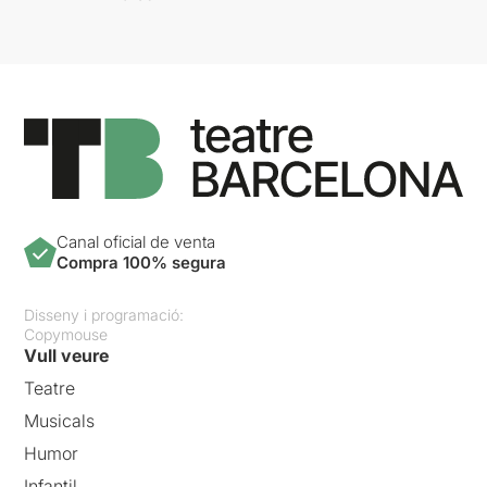
Canal oficial de venta
Compra 100% segura
Disseny i programació:
Copymouse
Vull veure
Teatre
Musicals
Humor
Infantil