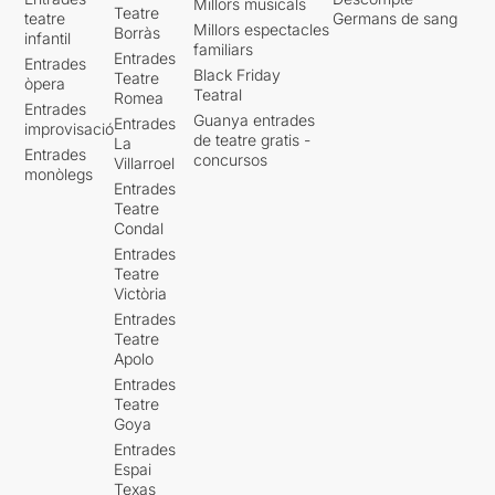
Millors musicals
Teatre
teatre
Germans de sang
Millors espectacles
Borràs
infantil
familiars
Entrades
Entrades
Black Friday
Teatre
òpera
Teatral
Romea
Entrades
Guanya entrades
Entrades
improvisació
de teatre gratis -
La
Entrades
concursos
Villarroel
monòlegs
Entrades
Teatre
Condal
Entrades
Teatre
Victòria
Entrades
Teatre
Apolo
Entrades
Teatre
Goya
Entrades
Espai
Texas