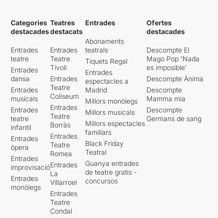
Categories
Teatres
Entrades
Ofertes
destacades
destacats
destacades
Abonaments
Entrades
Entrades
teatrals
Descompte El
teatre
Teatre
Mago Pop 'Nada
Tiquets Regal
Tívoli
es imposible'
Entrades
Entrades
dansa
Entrades
Descompte Ànima
espectacles a
Teatre
Entrades
Madrid
Descompte
Coliseum
musicals
Mamma mia
Millors monòlegs
Entrades
Entrades
Descompte
Millors musicals
Teatre
teatre
Germans de sang
Millors espectacles
Borràs
infantil
familiars
Entrades
Entrades
Black Friday
Teatre
òpera
Teatral
Romea
Entrades
Guanya entrades
Entrades
improvisació
de teatre gratis -
La
Entrades
concursos
Villarroel
monòlegs
Entrades
Teatre
Condal