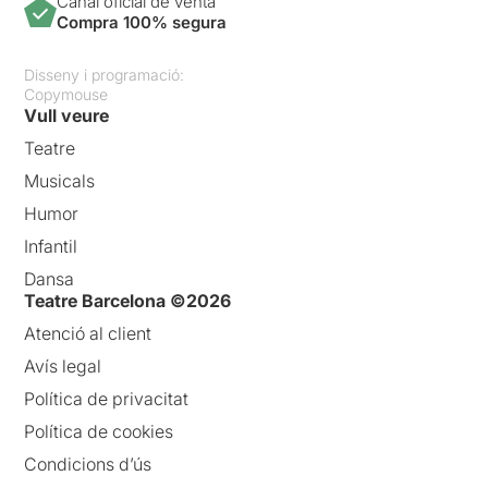
Canal oficial de venta
Compra 100% segura
Disseny i programació:
Copymouse
Vull veure
Teatre
Musicals
Humor
Infantil
Dansa
Teatre Barcelona ©2026
Atenció al client
Avís legal
Política de privacitat
Política de cookies
Condicions d’ús