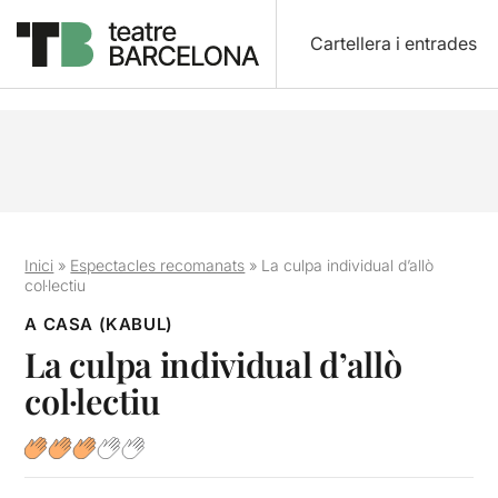
Cartellera i entrades
Inici
»
Espectacles recomanats
»
La culpa individual d’allò
col·lectiu
A CASA (KABUL)
La culpa individual d’allò
col·lectiu