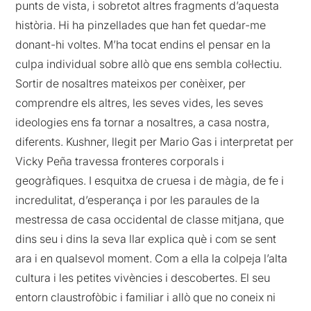
punts de vista, i sobretot altres fragments d’aquesta
història. Hi ha pinzellades que han fet quedar-me
donant-hi voltes. M’ha tocat endins el pensar en la
culpa individual sobre allò que ens sembla col·lectiu.
Sortir de nosaltres mateixos per conèixer, per
comprendre els altres, les seves vides, les seves
ideologies ens fa tornar a nosaltres, a casa nostra,
diferents. Kushner, llegit per Mario Gas i interpretat per
Vicky Peña travessa fronteres corporals i
geogràfiques. I esquitxa de cruesa i de màgia, de fe i
incredulitat, d’esperança i por les paraules de la
mestressa de casa occidental de classe mitjana, que
dins seu i dins la seva llar explica què i com se sent
ara i en qualsevol moment. Com a ella la colpeja l’alta
cultura i les petites vivències i descobertes. El seu
entorn claustrofòbic i familiar i allò que no coneix ni