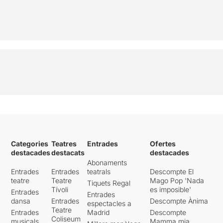
Categories
Teatres
Entrades
Ofertes
destacades
destacats
destacades
Abonaments
Entrades
Entrades
teatrals
Descompte El
teatre
Teatre
Mago Pop 'Nada
Tiquets Regal
Tívoli
es imposible'
Entrades
Entrades
dansa
Entrades
Descompte Ànima
espectacles a
Teatre
Entrades
Madrid
Descompte
Coliseum
musicals
Mamma mia