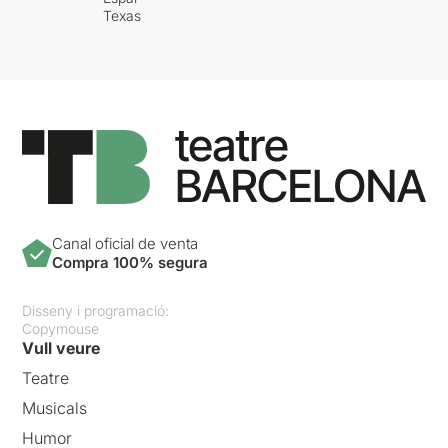
Texas
Canal oficial de venta
Compra 100% segura
Disseny i programació:
Copymouse
Vull veure
Teatre
Musicals
Humor