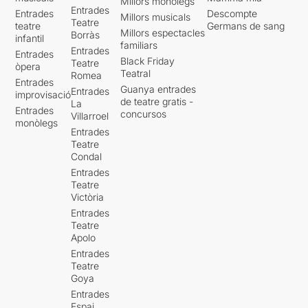
Millors monòlegs
Entrades
Entrades
Descompte
Millors musicals
Teatre
teatre
Germans de sang
Millors espectacles
Borràs
infantil
familiars
Entrades
Entrades
Black Friday
Teatre
òpera
Teatral
Romea
Entrades
Guanya entrades
Entrades
improvisació
de teatre gratis -
La
Entrades
concursos
Villarroel
monòlegs
Entrades
Teatre
Condal
Entrades
Teatre
Victòria
Entrades
Teatre
Apolo
Entrades
Teatre
Goya
Entrades
Espai