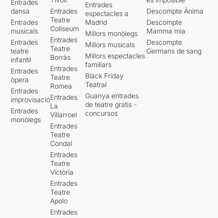
Entrades
Entrades
dansa
Entrades
Descompte Ànima
espectacles a
Teatre
Entrades
Madrid
Descompte
Coliseum
musicals
Mamma mia
Millors monòlegs
Entrades
Entrades
Descompte
Millors musicals
Teatre
teatre
Germans de sang
Millors espectacles
Borràs
infantil
familiars
Entrades
Entrades
Black Friday
Teatre
òpera
Teatral
Romea
Entrades
Guanya entrades
Entrades
improvisació
de teatre gratis -
La
Entrades
concursos
Villarroel
monòlegs
Entrades
Teatre
Condal
Entrades
Teatre
Victòria
Entrades
Teatre
Apolo
Entrades