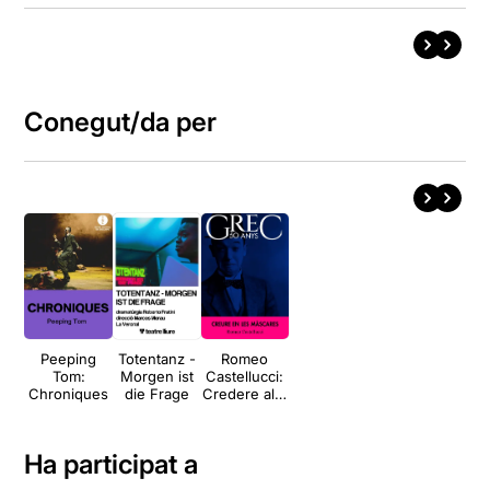
Conegut/da per
Peeping
Totentanz -
Romeo
Tom:
Morgen ist
Castellucci:
Chroniques
die Frage
Credere alle
Maschere
(Creure en
les
Ha participat a
màscares)