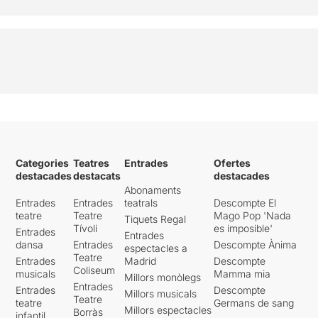
Categories
Teatres
Entrades
Ofertes
destacades
destacats
destacades
Abonaments
Entrades
Entrades
teatrals
Descompte El
teatre
Teatre
Mago Pop 'Nada
Tiquets Regal
Tívoli
es imposible'
Entrades
Entrades
dansa
Entrades
Descompte Ànima
espectacles a
Teatre
Entrades
Madrid
Descompte
Coliseum
musicals
Mamma mia
Millors monòlegs
Entrades
Entrades
Descompte
Millors musicals
Teatre
teatre
Germans de sang
Millors espectacles
Borràs
infantil