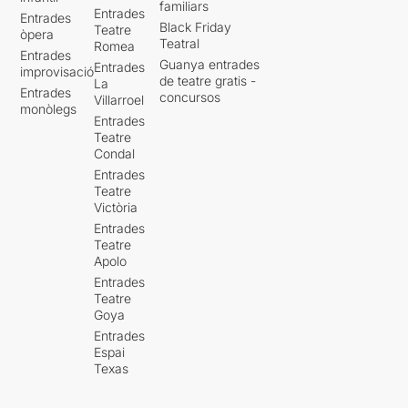
familiars
Entrades
Entrades
Black Friday
Teatre
òpera
Teatral
Romea
Entrades
Guanya entrades
Entrades
improvisació
de teatre gratis -
La
Entrades
concursos
Villarroel
monòlegs
Entrades
Teatre
Condal
Entrades
Teatre
Victòria
Entrades
Teatre
Apolo
Entrades
Teatre
Goya
Entrades
Espai
Texas