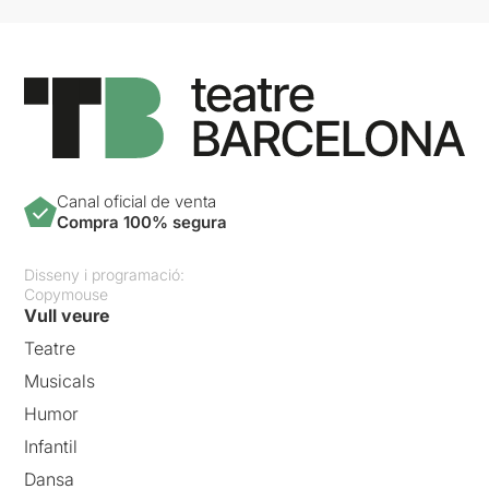
Canal oficial de venta
Compra 100% segura
Disseny i programació:
Copymouse
Vull veure
Teatre
Musicals
Humor
Infantil
Dansa