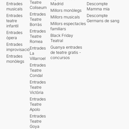
Teatre
Entrades
Madrid
Descompte
Coliseum
musicals
Mamma mia
Millors monòlegs
Entrades
Entrades
Descompte
Millors musicals
Teatre
teatre
Germans de sang
Millors espectacles
Borràs
infantil
familiars
Entrades
Entrades
Black Friday
Teatre
òpera
Teatral
Romea
Entrades
Guanya entrades
Entrades
improvisació
de teatre gratis -
La
Entrades
concursos
Villarroel
monòlegs
Entrades
Teatre
Condal
Entrades
Teatre
Victòria
Entrades
Teatre
Apolo
Entrades
Teatre
Goya