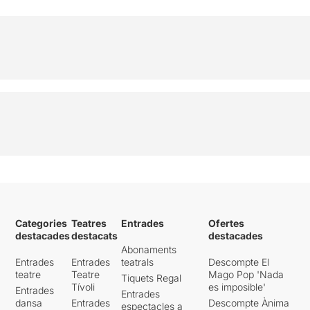
Categories
Teatres
Entrades
Ofertes
destacades
destacats
destacades
Abonaments
Entrades
Entrades
teatrals
Descompte El
teatre
Teatre
Mago Pop 'Nada
Tiquets Regal
Tívoli
es imposible'
Entrades
Entrades
dansa
Entrades
Descompte Ànima
espectacles a