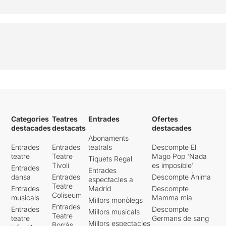
Categories
Teatres
Entrades
Ofertes
destacades
destacats
destacades
Abonaments
Entrades
Entrades
teatrals
Descompte El
teatre
Teatre
Mago Pop 'Nada
Tiquets Regal
Tívoli
es imposible'
Entrades
Entrades
dansa
Entrades
Descompte Ànima
espectacles a
Teatre
Entrades
Madrid
Descompte
Coliseum
musicals
Mamma mia
Millors monòlegs
Entrades
Entrades
Descompte
Millors musicals
Teatre
teatre
Germans de sang
Millors espectacles
Borràs