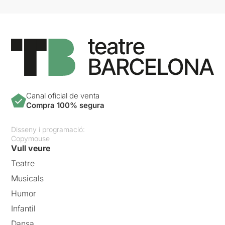
Canal oficial de venta
Compra 100% segura
Disseny i programació:
Copymouse
Vull veure
Teatre
Musicals
Humor
Infantil
Dansa