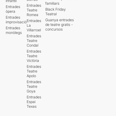
infantil
familiars
Entrades
Entrades
Black Friday
Teatre
òpera
Teatral
Romea
Entrades
Guanya entrades
Entrades
improvisació
de teatre gratis -
La
Entrades
concursos
Villarroel
monòlegs
Entrades
Teatre
Condal
Entrades
Teatre
Victòria
Entrades
Teatre
Apolo
Entrades
Teatre
Goya
Entrades
Espai
Texas