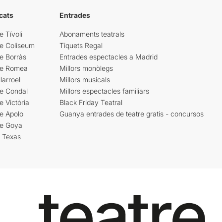
cats
Entrades
e Tívoli
Abonaments teatrals
re Coliseum
Tiquets Regal
e Borràs
Entrades espectacles a Madrid
re Romea
Millors monòlegs
larroel
Millors musicals
re Condal
Millors espectacles familiars
e Victòria
Black Friday Teatral
e Apolo
Guanya entrades de teatre gratis - concursos
re Goya
i Texas