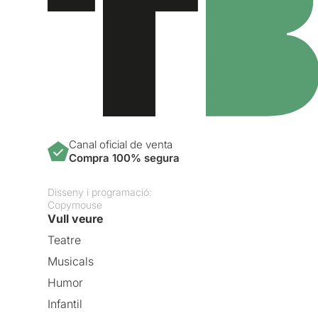
Canal oficial de venta
Compra 100% segura
Disseny i programació:
Copymouse
Vull veure
Teatre
Musicals
Humor
Infantil