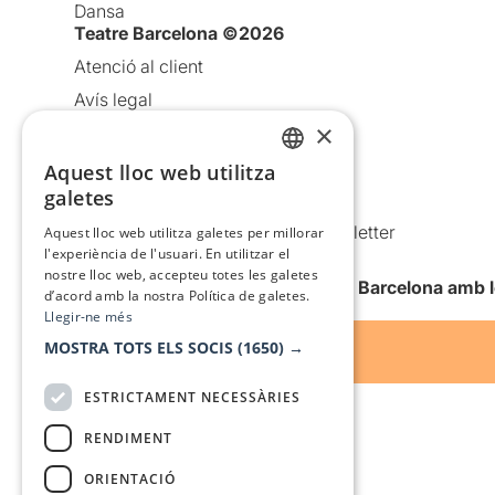
Dansa
Teatre Barcelona ©2026
Atenció al client
Avís legal
×
Política de privacitat
Política de cookies
Aquest lloc web utilitza
CATALAN
galetes
Condicions d’ús
SPANISH
Comunicacions comercials i Newsletter
Aquest lloc web utilitza galetes per millorar
l'experiència de l'usuari. En utilitzar el
Anuncia’t
nostre lloc web, accepteu totes les galetes
Vull rebre la newsletter de Teatre Barcelona amb 
d’acord amb la nostra Política de galetes.
Llegir-ne més
MOSTRA TOTS ELS SOCIS
(1650) →
ESTRICTAMENT NECESSÀRIES
RENDIMENT
ORIENTACIÓ
Amb el suport de