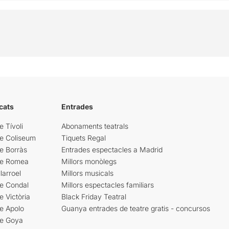
cats
Entrades
e Tívoli
Abonaments teatrals
re Coliseum
Tiquets Regal
e Borràs
Entrades espectacles a Madrid
re Romea
Millors monòlegs
larroel
Millors musicals
re Condal
Millors espectacles familiars
e Victòria
Black Friday Teatral
e Apolo
Guanya entrades de teatre gratis - concursos
re Goya