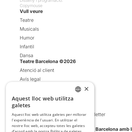
Disseny i programació:
Copymouse
Vull veure
Teatre
Musicals
Humor
Infantil
Dansa
Teatre Barcelona ©2026
Atenció al client
Avís legal
×
Política de privacitat
Política de cookies
Aquest lloc web utilitza
CATALAN
galetes
Condicions d’ús
SPANISH
Comunicacions comercials i Newsletter
Aquest lloc web utilitza galetes per millorar
l'experiència de l'usuari. En utilitzar el
Anuncia’t
nostre lloc web, accepteu totes les galetes
Vull rebre la newsletter de Teatre Barcelona amb 
d’acord amb la nostra Política de galetes.