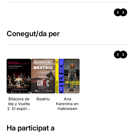
Conegut/da per
Bitácora de
Beatriu
Ana
Ida y Vuelta
Karenina en
2. El espíritu
Halloween
de
Moctezuma
Ha participat a