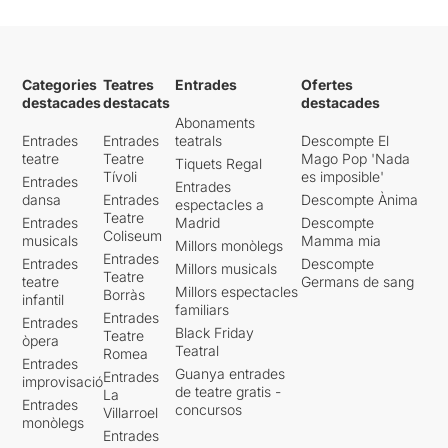
Categories
Teatres
Entrades
Ofertes
destacades
destacats
destacades
Abonaments
Entrades
Entrades
teatrals
Descompte El
teatre
Teatre
Mago Pop 'Nada
Tiquets Regal
Tívoli
es imposible'
Entrades
Entrades
dansa
Entrades
Descompte Ànima
espectacles a
Teatre
Entrades
Madrid
Descompte
Coliseum
musicals
Mamma mia
Millors monòlegs
Entrades
Entrades
Descompte
Millors musicals
Teatre
teatre
Germans de sang
Millors espectacles
Borràs
infantil
familiars
Entrades
Entrades
Black Friday
Teatre
òpera
Teatral
Romea
Entrades
Guanya entrades
Entrades
improvisació
de teatre gratis -
La
Entrades
concursos
Villarroel
monòlegs
Entrades