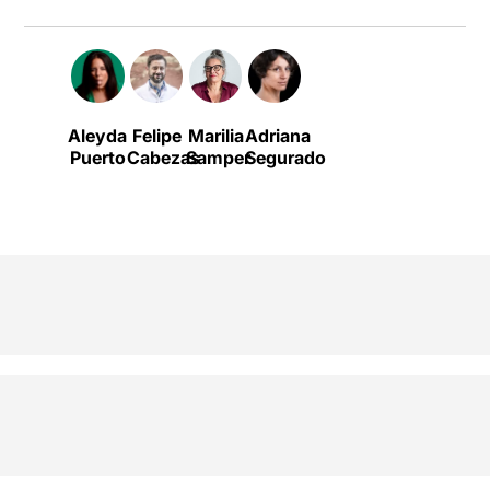
Aleyda
Felipe
Marilia
Adriana
Puerto
Cabezas
Samper
Segurado