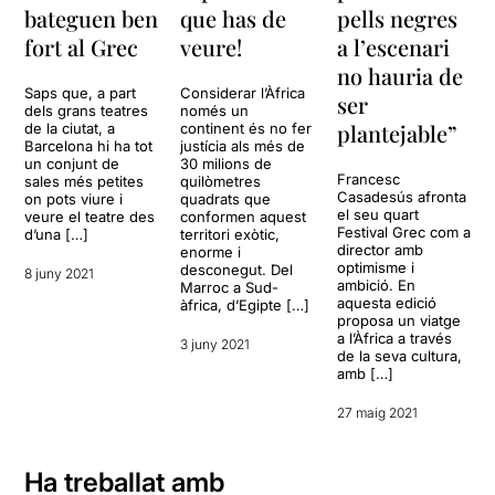
bateguen ben
que has de
pells negres
fort al Grec
veure!
a l’escenari
no hauria de
Saps que, a part
Considerar l’Àfrica
ser
dels grans teatres
només un
plantejable”
de la ciutat, a
continent és no fer
Barcelona hi ha tot
justícia als més de
un conjunt de
30 milions de
Francesc
sales més petites
quilòmetres
Casadesús afronta
on pots viure i
quadrats que
el seu quart
veure el teatre des
conformen aquest
Festival Grec com a
d’una […]
territori exòtic,
director amb
enorme i
optimisme i
desconegut. Del
8 juny 2021
ambició. En
Marroc a Sud-
aquesta edició
àfrica, d’Egipte […]
proposa un viatge
a l’Àfrica a través
3 juny 2021
de la seva cultura,
amb […]
27 maig 2021
Ha treballat amb