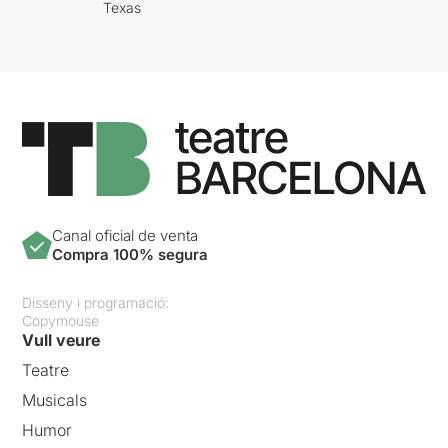
Texas
Canal oficial de venta
Compra 100% segura
Disseny i programació:
Copymouse
Vull veure
Teatre
Musicals
Humor