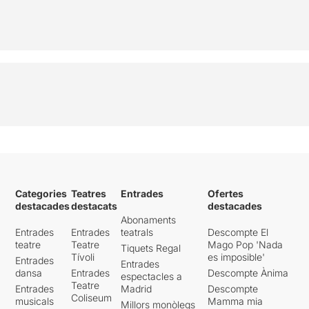
Categories
Teatres
Entrades
Ofertes
destacades
destacats
destacades
Abonaments
Entrades
Entrades
teatrals
Descompte El
teatre
Teatre
Mago Pop 'Nada
Tiquets Regal
Tívoli
es imposible'
Entrades
Entrades
dansa
Entrades
Descompte Ànima
espectacles a
Teatre
Entrades
Madrid
Descompte
Coliseum
musicals
Mamma mia
Millors monòlegs