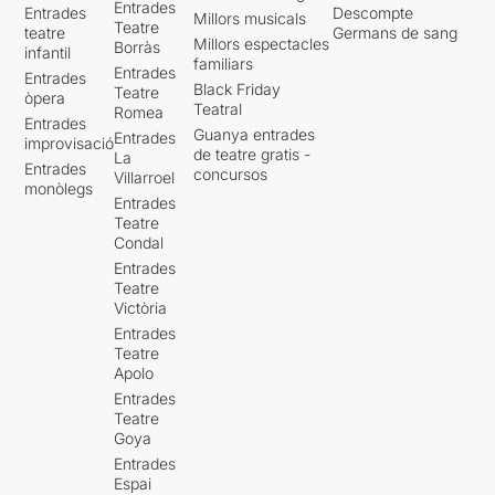
Entrades
Entrades
Descompte
Millors musicals
Teatre
teatre
Germans de sang
Millors espectacles
Borràs
infantil
familiars
Entrades
Entrades
Black Friday
Teatre
òpera
Teatral
Romea
Entrades
Guanya entrades
Entrades
improvisació
de teatre gratis -
La
Entrades
concursos
Villarroel
monòlegs
Entrades
Teatre
Condal
Entrades
Teatre
Victòria
Entrades
Teatre
Apolo
Entrades
Teatre
Goya
Entrades
Espai