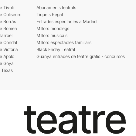
e Tívoli
Abonaments teatrals
re Coliseum
Tiquets Regal
e Borràs
Entrades espectacles a Madrid
re Romea
Millors monòlegs
larroel
Millors musicals
re Condal
Millors espectacles familiars
e Victòria
Black Friday Teatral
e Apolo
Guanya entrades de teatre gratis - concursos
re Goya
i Texas