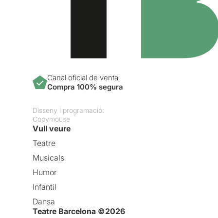
Canal oficial de venta
Compra 100% segura
Disseny i programació:
Copymouse
Vull veure
Teatre
Musicals
Humor
Infantil
Dansa
Teatre Barcelona ©2026