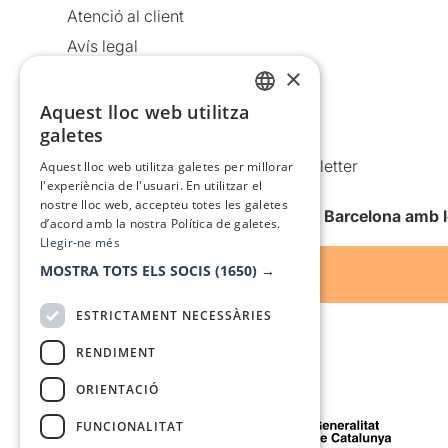
Atenció al client
Avís legal
×
Política de privacitat
Política de cookies
Aquest lloc web utilitza
CATALAN
galetes
Condicions d’ús
SPANISH
Comunicacions comercials i Newsletter
Aquest lloc web utilitza galetes per millorar
l'experiència de l'usuari. En utilitzar el
Anuncia’t
nostre lloc web, accepteu totes les galetes
Vull rebre la newsletter de Teatre Barcelona amb 
d’acord amb la nostra Política de galetes.
Llegir-ne més
MOSTRA TOTS ELS SOCIS
(1650) →
ESTRICTAMENT NECESSÀRIES
RENDIMENT
ORIENTACIÓ
Amb el suport de
FUNCIONALITAT