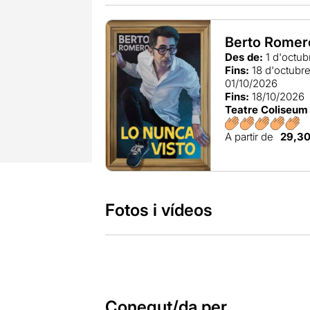
Berto Romero
Des de:
1 d'octub
Fins:
18 d'octubr
01/10/2026
Fins:
18/10/2026
Teatre Coliseum
A partir de
29,3
Fotos i vídeos
Conegut/da per