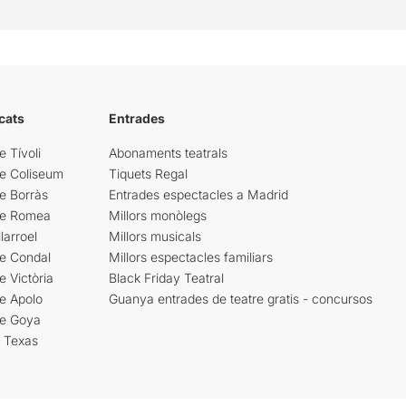
cats
Entrades
e Tívoli
Abonaments teatrals
re Coliseum
Tiquets Regal
e Borràs
Entrades espectacles a Madrid
re Romea
Millors monòlegs
larroel
Millors musicals
re Condal
Millors espectacles familiars
e Victòria
Black Friday Teatral
e Apolo
Guanya entrades de teatre gratis - concursos
re Goya
i Texas