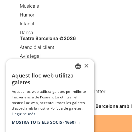
Musicals
Humor
Infantil
Dansa
Teatre Barcelona ©2026
Atenció al client
Avís legal
×
Política de privacitat
Política de cookies
Aquest lloc web utilitza
CATALAN
galetes
Condicions d’ús
SPANISH
Comunicacions comercials i Newsletter
Aquest lloc web utilitza galetes per millorar
l'experiència de l'usuari. En utilitzar el
Anuncia’t
nostre lloc web, accepteu totes les galetes
Vull rebre la newsletter de Teatre Barcelona amb 
d’acord amb la nostra Política de galetes.
Llegir-ne més
MOSTRA TOTS ELS SOCIS
(1650) →