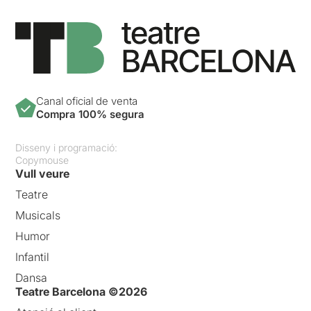
Canal oficial de venta
Compra 100% segura
Disseny i programació:
Copymouse
Vull veure
Teatre
Musicals
Humor
Infantil
Dansa
Teatre Barcelona ©2026