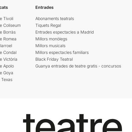
cats
Entrades
e Tívoli
Abonaments teatrals
re Coliseum
Tiquets Regal
e Borràs
Entrades espectacles a Madrid
re Romea
Millors monòlegs
larroel
Millors musicals
re Condal
Millors espectacles familiars
e Victòria
Black Friday Teatral
e Apolo
Guanya entrades de teatre gratis - concursos
re Goya
i Texas