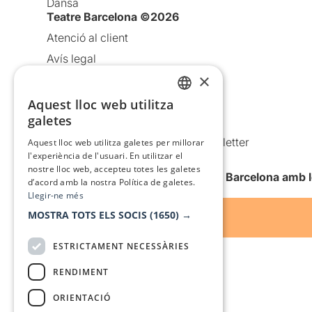
Dansa
Teatre Barcelona ©2026
Atenció al client
Avís legal
×
Política de privacitat
Política de cookies
Aquest lloc web utilitza
CATALAN
galetes
Condicions d’ús
SPANISH
Comunicacions comercials i Newsletter
Aquest lloc web utilitza galetes per millorar
l'experiència de l'usuari. En utilitzar el
Anuncia’t
nostre lloc web, accepteu totes les galetes
Vull rebre la newsletter de Teatre Barcelona amb 
d’acord amb la nostra Política de galetes.
Llegir-ne més
MOSTRA TOTS ELS SOCIS
(1650) →
ESTRICTAMENT NECESSÀRIES
RENDIMENT
ORIENTACIÓ
Amb el suport de