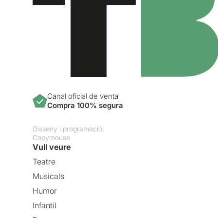
Canal oficial de venta
Compra 100% segura
Disseny i programació:
Copymouse
Vull veure
Teatre
Musicals
Humor
Infantil