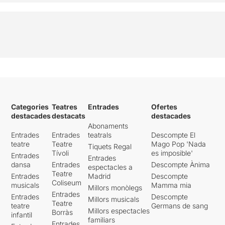
Categories
Teatres
Entrades
Ofertes
destacades
destacats
destacades
Abonaments
Entrades
Entrades
teatrals
Descompte El
teatre
Teatre
Mago Pop 'Nada
Tiquets Regal
Tívoli
es imposible'
Entrades
Entrades
dansa
Entrades
Descompte Ànima
espectacles a
Teatre
Entrades
Madrid
Descompte
Coliseum
musicals
Mamma mia
Millors monòlegs
Entrades
Entrades
Descompte
Millors musicals
Teatre
teatre
Germans de sang
Millors espectacles
Borràs
infantil
familiars
Entrades