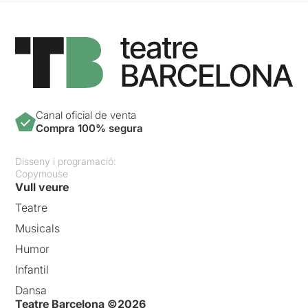
Canal oficial de venta
Compra 100% segura
Disseny i programació:
Copymouse
Vull veure
Teatre
Musicals
Humor
Infantil
Dansa
Teatre Barcelona ©2026