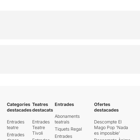
Categories
Teatres
Entrades
Ofertes
destacades
destacats
destacades
Abonaments
Entrades
Entrades
teatrals
Descompte El
teatre
Teatre
Mago Pop 'Nada
Tiquets Regal
Tívoli
es imposible'
Entrades
Entrades