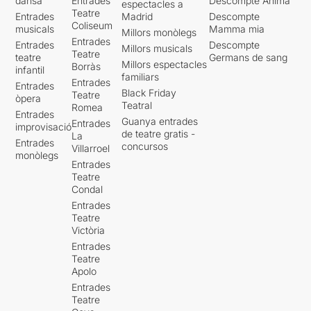
dansa
Entrades
Descompte Ànima
espectacles a
Teatre
Entrades
Madrid
Descompte
Coliseum
musicals
Mamma mia
Millors monòlegs
Entrades
Entrades
Descompte
Millors musicals
Teatre
teatre
Germans de sang
Millors espectacles
Borràs
infantil
familiars
Entrades
Entrades
Black Friday
Teatre
òpera
Teatral
Romea
Entrades
Guanya entrades
Entrades
improvisació
de teatre gratis -
La
Entrades
concursos
Villarroel
monòlegs
Entrades
Teatre
Condal
Entrades
Teatre
Victòria
Entrades
Teatre
Apolo
Entrades
Teatre