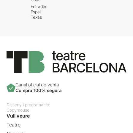
Entrades
Espai
Texas
Canal oficial de venta
Compra 100% segura
Disseny i programació:
Copymouse
Vull veure
Teatre