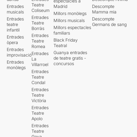
espectacles a
Teatre
Entrades
Madrid
Descompte
Coliseum
musicals
Mamma mia
Millors monòlegs
Entrades
Entrades
Descompte
Millors musicals
Teatre
teatre
Germans de sang
Millors espectacles
Borràs
infantil
familiars
Entrades
Entrades
Black Friday
Teatre
òpera
Teatral
Romea
Entrades
Guanya entrades
Entrades
improvisació
de teatre gratis -
La
Entrades
concursos
Villarroel
monòlegs
Entrades
Teatre
Condal
Entrades
Teatre
Victòria
Entrades
Teatre
Apolo
Entrades
Teatre
Goya