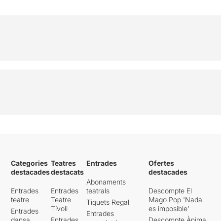
Categories
Teatres
Entrades
Ofertes
destacades
destacats
destacades
Abonaments
Entrades
Entrades
teatrals
Descompte El
teatre
Teatre
Mago Pop 'Nada
Tiquets Regal
Tívoli
es imposible'
Entrades
Entrades
dansa
Entrades
Descompte Ànima