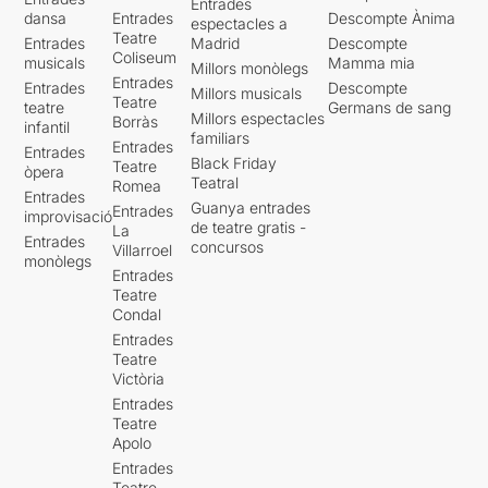
Entrades
dansa
Entrades
Descompte Ànima
espectacles a
Teatre
Entrades
Madrid
Descompte
Coliseum
musicals
Mamma mia
Millors monòlegs
Entrades
Entrades
Descompte
Millors musicals
Teatre
teatre
Germans de sang
Millors espectacles
Borràs
infantil
familiars
Entrades
Entrades
Black Friday
Teatre
òpera
Teatral
Romea
Entrades
Guanya entrades
Entrades
improvisació
de teatre gratis -
La
Entrades
concursos
Villarroel
monòlegs
Entrades
Teatre
Condal
Entrades
Teatre
Victòria
Entrades
Teatre
Apolo
Entrades
Teatre