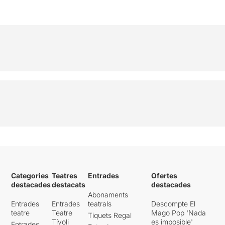
Categories
Teatres
Entrades
Ofertes
destacades
destacats
destacades
Abonaments
Entrades
Entrades
teatrals
Descompte El
teatre
Teatre
Mago Pop 'Nada
Tiquets Regal
Tívoli
es imposible'
Entrades