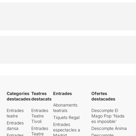
Categories
Teatres
Entrades
Ofertes
destacades
destacats
destacades
Abonaments
Entrades
Entrades
teatrals
Descompte El
teatre
Teatre
Mago Pop 'Nada
Tiquets Regal
Tívoli
es imposible'
Entrades
Entrades
dansa
Entrades
Descompte Ànima
espectacles a
Teatre
Entrades
Madrid
Descompte