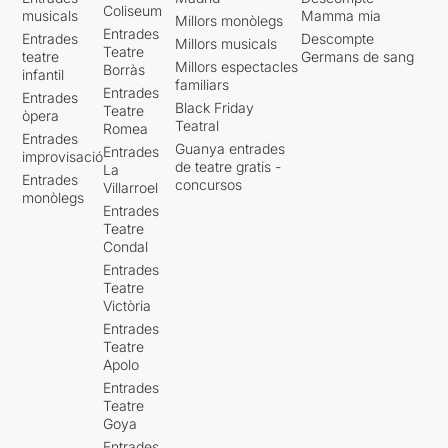
Coliseum
musicals
Mamma mia
Millors monòlegs
Entrades
Entrades
Descompte
Millors musicals
Teatre
teatre
Germans de sang
Millors espectacles
Borràs
infantil
familiars
Entrades
Entrades
Black Friday
Teatre
òpera
Teatral
Romea
Entrades
Guanya entrades
Entrades
improvisació
de teatre gratis -
La
Entrades
concursos
Villarroel
monòlegs
Entrades
Teatre
Condal
Entrades
Teatre
Victòria
Entrades
Teatre
Apolo
Entrades
Teatre
Goya
Entrades