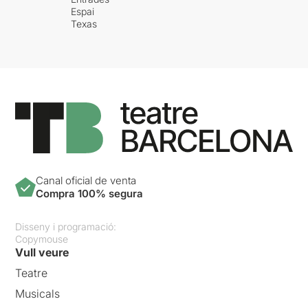
Espai
Texas
Canal oficial de venta
Compra 100% segura
Disseny i programació:
Copymouse
Vull veure
Teatre
Musicals