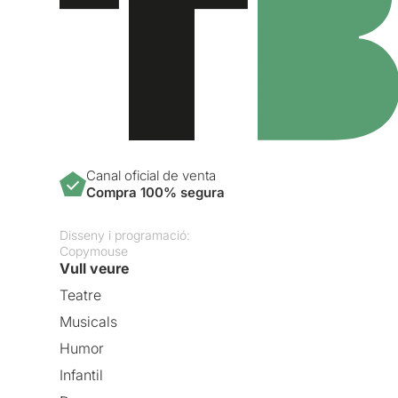
Canal oficial de venta
Compra 100% segura
Disseny i programació:
Copymouse
Vull veure
Teatre
Musicals
Humor
Infantil