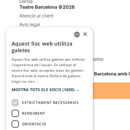
Dansa
Teatre Barcelona ©2026
Atenció al client
Avís legal
×
Política de privacitat
Política de cookies
Aquest lloc web utilitza
CATALAN
galetes
Condicions d’ús
SPANISH
Comunicacions comercials i Newsletter
Aquest lloc web utilitza galetes per millorar
l'experiència de l'usuari. En utilitzar el
Anuncia’t
nostre lloc web, accepteu totes les galetes
Vull rebre la newsletter de Teatre Barcelona amb 
d’acord amb la nostra Política de galetes.
Llegir-ne més
MOSTRA TOTS ELS SOCIS
(1650) →
ESTRICTAMENT NECESSÀRIES
RENDIMENT
ORIENTACIÓ
Amb el suport de