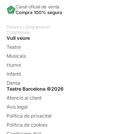
Canal oficial de venta
Compra 100% segura
Disseny i programació:
Copymouse
Vull veure
Teatre
Musicals
Humor
Infantil
Dansa
Teatre Barcelona ©2026
Atenció al client
Avís legal
Política de privacitat
Política de cookies
Condicions d’ús