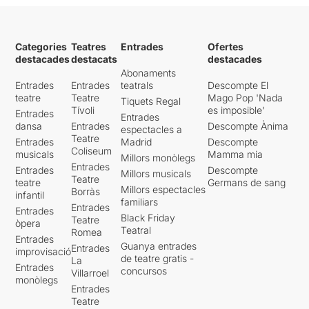
Categories
Teatres
Entrades
Ofertes
destacades
destacats
destacades
Abonaments
Entrades
Entrades
teatrals
Descompte El
teatre
Teatre
Mago Pop 'Nada
Tiquets Regal
Tívoli
es imposible'
Entrades
Entrades
dansa
Entrades
Descompte Ànima
espectacles a
Teatre
Entrades
Madrid
Descompte
Coliseum
musicals
Mamma mia
Millors monòlegs
Entrades
Entrades
Descompte
Millors musicals
Teatre
teatre
Germans de sang
Millors espectacles
Borràs
infantil
familiars
Entrades
Entrades
Black Friday
Teatre
òpera
Teatral
Romea
Entrades
Guanya entrades
Entrades
improvisació
de teatre gratis -
La
Entrades
concursos
Villarroel
monòlegs
Entrades
Teatre