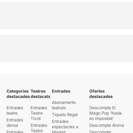
Categories
Teatres
Entrades
Ofertes
destacades
destacats
destacades
Abonaments
Entrades
Entrades
teatrals
Descompte El
teatre
Teatre
Mago Pop 'Nada
Tiquets Regal
Tívoli
es imposible'
Entrades
Entrades
dansa
Entrades
Descompte Ànima
espectacles a
Teatre
Entrades
Madrid
Descompte