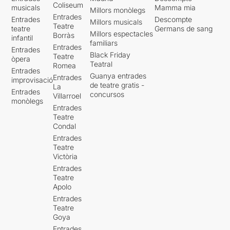
Coliseum
musicals
Mamma mia
Millors monòlegs
Entrades
Entrades
Descompte
Millors musicals
Teatre
teatre
Germans de sang
Millors espectacles
Borràs
infantil
familiars
Entrades
Entrades
Black Friday
Teatre
òpera
Teatral
Romea
Entrades
Guanya entrades
Entrades
improvisació
de teatre gratis -
La
Entrades
concursos
Villarroel
monòlegs
Entrades
Teatre
Condal
Entrades
Teatre
Victòria
Entrades
Teatre
Apolo
Entrades
Teatre
Goya
Entrades