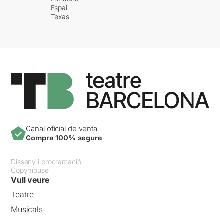
Espai
Texas
Canal oficial de venta
Compra 100% segura
Disseny i programació:
Copymouse
Vull veure
Teatre
Musicals