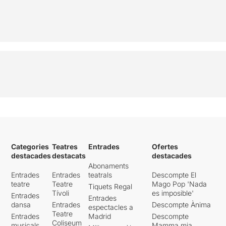
Categories
Teatres
Entrades
Ofertes
destacades
destacats
destacades
Abonaments
Entrades
Entrades
teatrals
Descompte El
teatre
Teatre
Mago Pop 'Nada
Tiquets Regal
Tívoli
es imposible'
Entrades
Entrades
dansa
Entrades
Descompte Ànima
espectacles a
Teatre
Entrades
Madrid
Descompte
Coliseum
musicals
Mamma mia