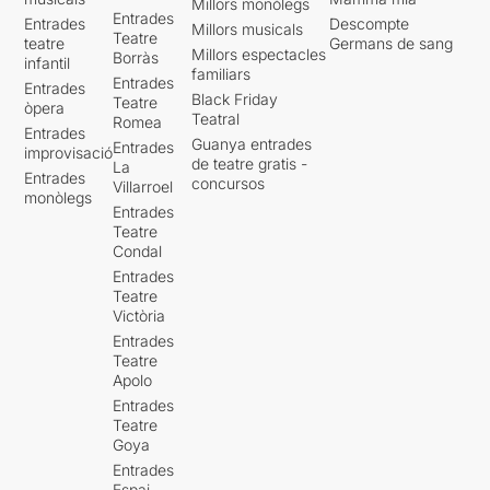
Millors monòlegs
Entrades
Entrades
Descompte
Millors musicals
Teatre
teatre
Germans de sang
Millors espectacles
Borràs
infantil
familiars
Entrades
Entrades
Black Friday
Teatre
òpera
Teatral
Romea
Entrades
Guanya entrades
Entrades
improvisació
de teatre gratis -
La
Entrades
concursos
Villarroel
monòlegs
Entrades
Teatre
Condal
Entrades
Teatre
Victòria
Entrades
Teatre
Apolo
Entrades
Teatre
Goya
Entrades
Espai