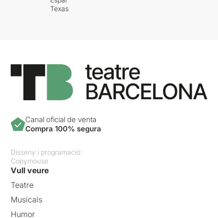
Texas
Canal oficial de venta
Compra 100% segura
Disseny i programació:
Copymouse
Vull veure
Teatre
Musicals
Humor