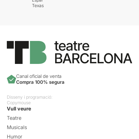
Texas
Canal oficial de venta
Compra 100% segura
Disseny i programació:
Copymouse
Vull veure
Teatre
Musicals
Humor