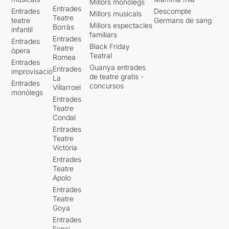
Millors monòlegs
Entrades
Entrades
Descompte
Millors musicals
Teatre
teatre
Germans de sang
Millors espectacles
Borràs
infantil
familiars
Entrades
Entrades
Black Friday
Teatre
òpera
Teatral
Romea
Entrades
Guanya entrades
Entrades
improvisació
de teatre gratis -
La
Entrades
concursos
Villarroel
monòlegs
Entrades
Teatre
Condal
Entrades
Teatre
Victòria
Entrades
Teatre
Apolo
Entrades
Teatre
Goya
Entrades
Espai