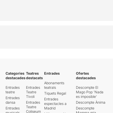
Categories
Teatres
Entrades
Ofertes
destacades
destacats
destacades
Abonaments
Entrades
Entrades
teatrals
Descompte El
teatre
Teatre
Mago Pop 'Nada
Tiquets Regal
Tívoli
es imposible'
Entrades
Entrades
dansa
Entrades
Descompte Ànima
espectacles a
Teatre
Entrades
Madrid
Descompte
Coliseum
musicals
Mamma mia