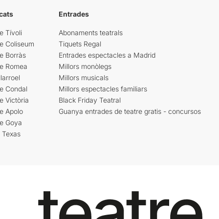
cats
Entrades
e Tívoli
Abonaments teatrals
re Coliseum
Tiquets Regal
e Borràs
Entrades espectacles a Madrid
re Romea
Millors monòlegs
larroel
Millors musicals
re Condal
Millors espectacles familiars
e Victòria
Black Friday Teatral
e Apolo
Guanya entrades de teatre gratis - concursos
re Goya
i Texas