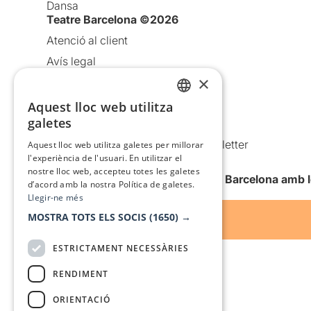
Dansa
Teatre Barcelona ©2026
Atenció al client
Avís legal
×
Política de privacitat
Política de cookies
Aquest lloc web utilitza
CATALAN
galetes
Condicions d’ús
SPANISH
Comunicacions comercials i Newsletter
Aquest lloc web utilitza galetes per millorar
l'experiència de l'usuari. En utilitzar el
Anuncia’t
nostre lloc web, accepteu totes les galetes
Vull rebre la newsletter de Teatre Barcelona amb 
d’acord amb la nostra Política de galetes.
Llegir-ne més
MOSTRA TOTS ELS SOCIS
(1650) →
ESTRICTAMENT NECESSÀRIES
RENDIMENT
ORIENTACIÓ
Amb el suport de