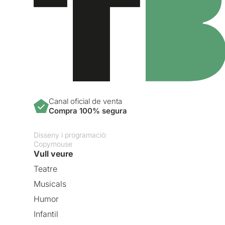
Canal oficial de venta
Compra 100% segura
Disseny i programació:
Copymouse
Vull veure
Teatre
Musicals
Humor
Infantil