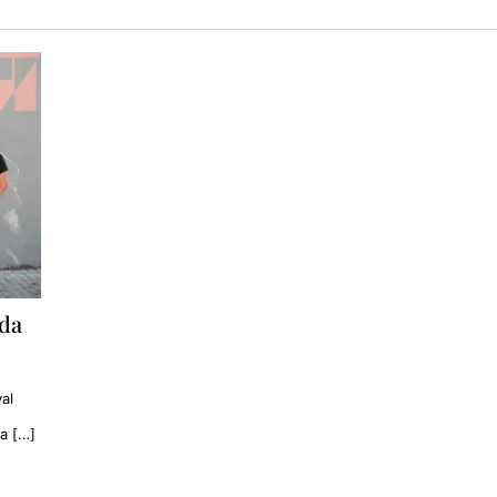
ada
al
a […]