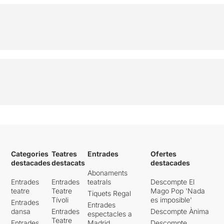
Categories
Teatres
Entrades
Ofertes
destacades
destacats
destacades
Abonaments
Entrades
Entrades
teatrals
Descompte El
teatre
Teatre
Mago Pop 'Nada
Tiquets Regal
Tívoli
es imposible'
Entrades
Entrades
dansa
Entrades
Descompte Ànima
espectacles a
Teatre
Entrades
Madrid
Descompte