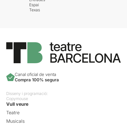
Espai
Texas
Canal oficial de venta
Compra 100% segura
Disseny i programació:
Copymouse
Vull veure
Teatre
Musicals