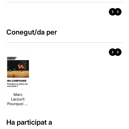
Conegut/da per
Marc
Lacourt:
Pourquoi un
arbre est
une poule?
Ha participat a