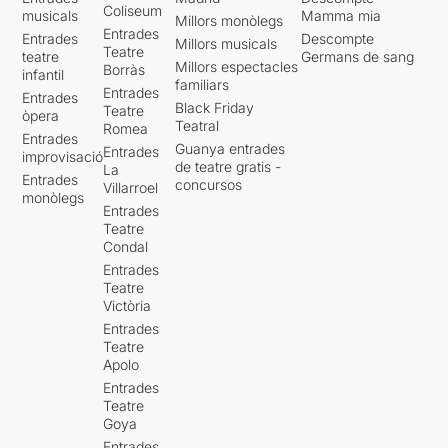
Coliseum
musicals
Mamma mia
Millors monòlegs
Entrades
Entrades
Descompte
Millors musicals
Teatre
teatre
Germans de sang
Millors espectacles
Borràs
infantil
familiars
Entrades
Entrades
Black Friday
Teatre
òpera
Teatral
Romea
Entrades
Guanya entrades
Entrades
improvisació
de teatre gratis -
La
Entrades
concursos
Villarroel
monòlegs
Entrades
Teatre
Condal
Entrades
Teatre
Victòria
Entrades
Teatre
Apolo
Entrades
Teatre
Goya
Entrades