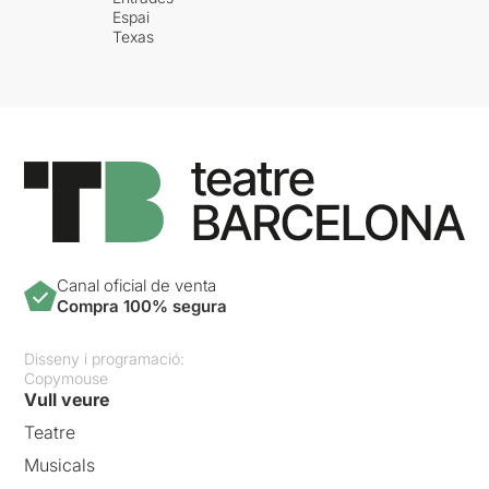
Espai
Texas
Canal oficial de venta
Compra 100% segura
Disseny i programació:
Copymouse
Vull veure
Teatre
Musicals