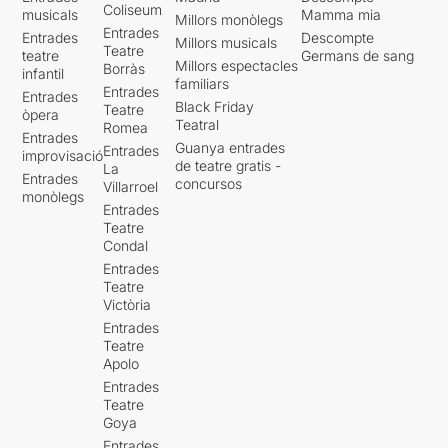
Coliseum
musicals
Mamma mia
Millors monòlegs
Entrades
Entrades
Descompte
Millors musicals
Teatre
teatre
Germans de sang
Millors espectacles
Borràs
infantil
familiars
Entrades
Entrades
Black Friday
Teatre
òpera
Teatral
Romea
Entrades
Guanya entrades
Entrades
improvisació
de teatre gratis -
La
Entrades
concursos
Villarroel
monòlegs
Entrades
Teatre
Condal
Entrades
Teatre
Victòria
Entrades
Teatre
Apolo
Entrades
Teatre
Goya
Entrades