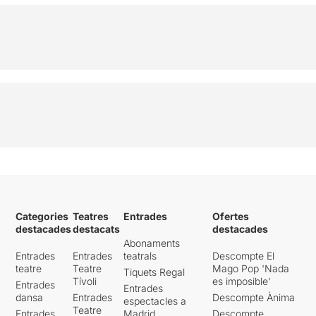
Categories
Teatres
Entrades
Ofertes
destacades
destacats
destacades
Abonaments
Entrades
Entrades
teatrals
Descompte El
teatre
Teatre
Mago Pop 'Nada
Tiquets Regal
Tívoli
es imposible'
Entrades
Entrades
dansa
Entrades
Descompte Ànima
espectacles a
Teatre
Entrades
Madrid
Descompte