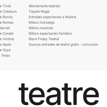
e Tívoli
Abonaments teatrals
re Coliseum
Tiquets Regal
e Borràs
Entrades espectacles a Madrid
re Romea
Millors monòlegs
larroel
Millors musicals
re Condal
Millors espectacles familiars
e Victòria
Black Friday Teatral
e Apolo
Guanya entrades de teatre gratis - concursos
re Goya
i Texas