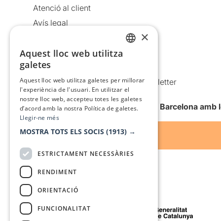
Atenció al client
Avís legal
×
Política de privacitat
Aquest lloc web utilitza
Política de cookies
CATALAN
galetes
Condicions d’ús
SPANISH
Aquest lloc web utilitza galetes per millorar
Comunicacions comercials i Newsletter
l'experiència de l'usuari. En utilitzar el
Anuncia’t
nostre lloc web, accepteu totes les galetes
Vull rebre la newsletter de Teatre Barcelona amb 
d’acord amb la nostra Política de galetes.
Llegir-ne més
MOSTRA TOTS ELS SOCIS
(1913) →
ESTRICTAMENT NECESSÀRIES
RENDIMENT
ORIENTACIÓ
Amb el suport de
FUNCIONALITAT