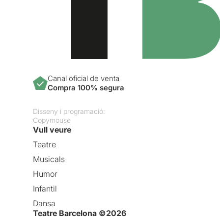
Canal oficial de venta
Compra 100% segura
Disseny i programació:
Copymouse
Vull veure
Teatre
Musicals
Humor
Infantil
Dansa
Teatre Barcelona ©2026