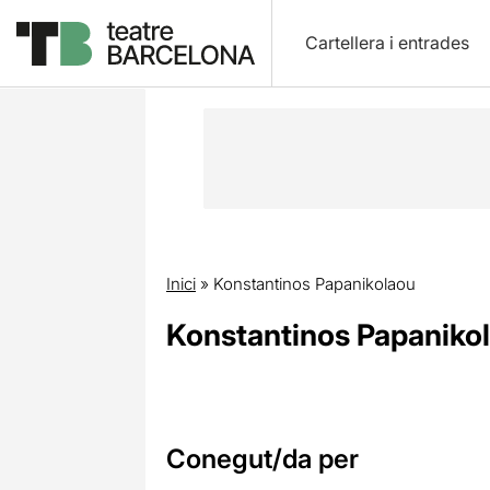
Cartellera i entrades
Inici
»
Konstantinos Papanikolaou
Konstantinos Papaniko
Conegut/da per