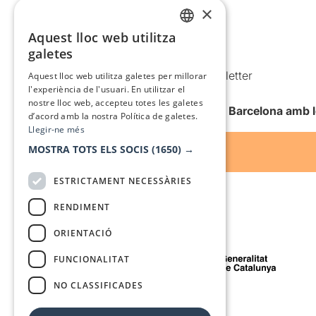
×
Política de privacitat
Política de cookies
Aquest lloc web utilitza
CATALAN
galetes
Condicions d’ús
SPANISH
Comunicacions comercials i Newsletter
Aquest lloc web utilitza galetes per millorar
l'experiència de l'usuari. En utilitzar el
Anuncia’t
nostre lloc web, accepteu totes les galetes
Vull rebre la newsletter de Teatre Barcelona amb 
d’acord amb la nostra Política de galetes.
Llegir-ne més
MOSTRA TOTS ELS SOCIS
(1650) →
ESTRICTAMENT NECESSÀRIES
RENDIMENT
ORIENTACIÓ
Amb el suport de
FUNCIONALITAT
NO CLASSIFICADES
Mitjà de comunicació associat a