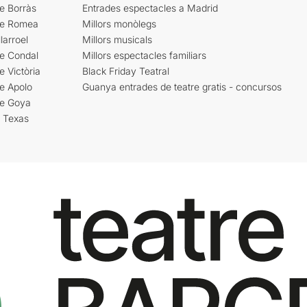
e Borràs
Entrades espectacles a Madrid
re Romea
Millors monòlegs
larroel
Millors musicals
re Condal
Millors espectacles familiars
e Victòria
Black Friday Teatral
e Apolo
Guanya entrades de teatre gratis - concursos
re Goya
i Texas