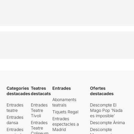
Categories
Teatres
Entrades
Ofertes
destacades
destacats
destacades
Abonaments
Entrades
Entrades
teatrals
Descompte El
teatre
Teatre
Mago Pop 'Nada
Tiquets Regal
Tívoli
es imposible'
Entrades
Entrades
dansa
Entrades
Descompte Ànima
espectacles a
Teatre
Entrades
Madrid
Descompte
Coliseum