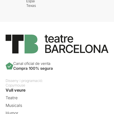
Espai
Texas
Canal oficial de venta
Compra 100% segura
Disseny i programació:
Copymouse
Vull veure
Teatre
Musicals
Humor