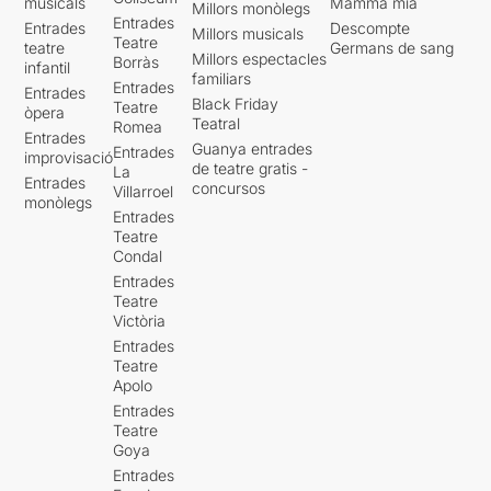
musicals
Mamma mia
Millors monòlegs
Entrades
Entrades
Descompte
Millors musicals
Teatre
teatre
Germans de sang
Millors espectacles
Borràs
infantil
familiars
Entrades
Entrades
Black Friday
Teatre
òpera
Teatral
Romea
Entrades
Guanya entrades
Entrades
improvisació
de teatre gratis -
La
Entrades
concursos
Villarroel
monòlegs
Entrades
Teatre
Condal
Entrades
Teatre
Victòria
Entrades
Teatre
Apolo
Entrades
Teatre
Goya
Entrades