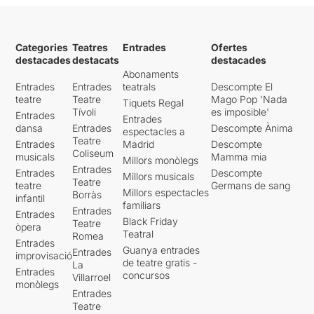
Categories
Teatres
Entrades
Ofertes
destacades
destacats
destacades
Abonaments
Entrades
Entrades
teatrals
Descompte El
teatre
Teatre
Mago Pop 'Nada
Tiquets Regal
Tívoli
es imposible'
Entrades
Entrades
dansa
Entrades
Descompte Ànima
espectacles a
Teatre
Entrades
Madrid
Descompte
Coliseum
musicals
Mamma mia
Millors monòlegs
Entrades
Entrades
Descompte
Millors musicals
Teatre
teatre
Germans de sang
Millors espectacles
Borràs
infantil
familiars
Entrades
Entrades
Black Friday
Teatre
òpera
Teatral
Romea
Entrades
Guanya entrades
Entrades
improvisació
de teatre gratis -
La
Entrades
concursos
Villarroel
monòlegs
Entrades
Teatre