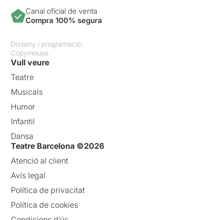
Canal oficial de venta
Compra 100% segura
Disseny i programació:
Copymouse
Vull veure
Teatre
Musicals
Humor
Infantil
Dansa
Teatre Barcelona ©2026
Atenció al client
Avís legal
Política de privacitat
Política de cookies
Condicions d’ús