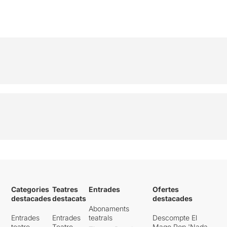
Categories
Teatres
Entrades
Ofertes
destacades
destacats
destacades
Abonaments
Entrades
Entrades
teatrals
Descompte El
teatre
Teatre
Mago Pop 'Nada