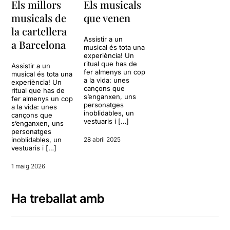
Els millors
Els musicals
musicals de
que venen
la cartellera
Assistir a un
a Barcelona
musical és tota una
experiència! Un
ritual que has de
Assistir a un
fer almenys un cop
musical és tota una
a la vida: unes
experiència! Un
cançons que
ritual que has de
s’enganxen, uns
fer almenys un cop
personatges
a la vida: unes
inoblidables, un
cançons que
vestuaris i […]
s’enganxen, uns
personatges
inoblidables, un
28 abril 2025
vestuaris i […]
1 maig 2026
Ha treballat amb