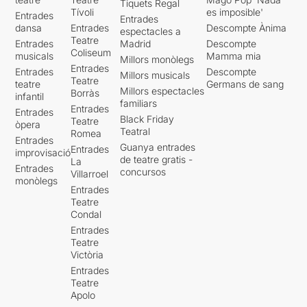
Tiquets Regal
Tívoli
es imposible'
Entrades
Entrades
dansa
Entrades
Descompte Ànima
espectacles a
Teatre
Entrades
Madrid
Descompte
Coliseum
musicals
Mamma mia
Millors monòlegs
Entrades
Entrades
Descompte
Millors musicals
Teatre
teatre
Germans de sang
Millors espectacles
Borràs
infantil
familiars
Entrades
Entrades
Black Friday
Teatre
òpera
Teatral
Romea
Entrades
Guanya entrades
Entrades
improvisació
de teatre gratis -
La
Entrades
concursos
Villarroel
monòlegs
Entrades
Teatre
Condal
Entrades
Teatre
Victòria
Entrades
Teatre
Apolo