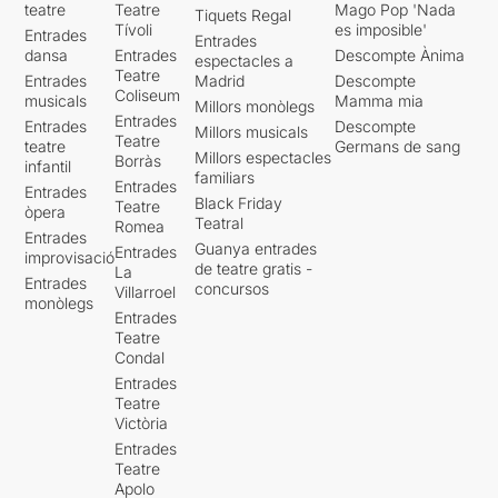
teatre
Teatre
Mago Pop 'Nada
Tiquets Regal
Tívoli
es imposible'
Entrades
Entrades
dansa
Entrades
Descompte Ànima
espectacles a
Teatre
Entrades
Madrid
Descompte
Coliseum
musicals
Mamma mia
Millors monòlegs
Entrades
Entrades
Descompte
Millors musicals
Teatre
teatre
Germans de sang
Millors espectacles
Borràs
infantil
familiars
Entrades
Entrades
Black Friday
Teatre
òpera
Teatral
Romea
Entrades
Guanya entrades
Entrades
improvisació
de teatre gratis -
La
Entrades
concursos
Villarroel
monòlegs
Entrades
Teatre
Condal
Entrades
Teatre
Victòria
Entrades
Teatre
Apolo