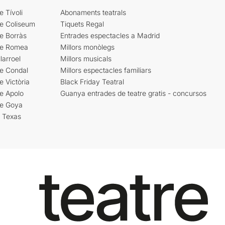
e Tívoli
Abonaments teatrals
re Coliseum
Tiquets Regal
e Borràs
Entrades espectacles a Madrid
re Romea
Millors monòlegs
larroel
Millors musicals
re Condal
Millors espectacles familiars
e Victòria
Black Friday Teatral
e Apolo
Guanya entrades de teatre gratis - concursos
re Goya
i Texas