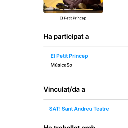
El Petit Príncep
Ha participat a
El Petit Príncep
Música
So
Vinculat/da a
SAT! Sant Andreu Teatre
Ha treballat amb