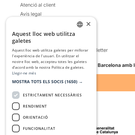
Atenció al client
Avís legal
×
Política de privacitat
Política de cookies
Aquest lloc web utilitza
CATALAN
galetes
Condicions d’ús
SPANISH
Comunicacions comercials i Newsletter
Aquest lloc web utilitza galetes per millorar
l'experiència de l'usuari. En utilitzar el
Anuncia’t
nostre lloc web, accepteu totes les galetes
Vull rebre la newsletter de Teatre Barcelona amb 
d’acord amb la nostra Política de galetes.
Llegir-ne més
MOSTRA TOTS ELS SOCIS
(1650) →
ESTRICTAMENT NECESSÀRIES
RENDIMENT
ORIENTACIÓ
Amb el suport de
FUNCIONALITAT