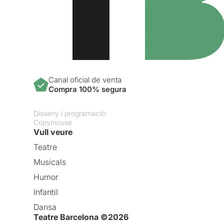
Canal oficial de venta
Compra 100% segura
Disseny i programació:
Copymouse
Vull veure
Teatre
Musicals
Humor
Infantil
Dansa
Teatre Barcelona ©2026