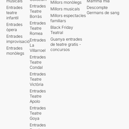
musicals
Mamma mia
Millors monòlegs
Entrades
Entrades
Descompte
Millors musicals
Teatre
teatre
Germans de sang
Millors espectacles
Borràs
infantil
familiars
Entrades
Entrades
Black Friday
Teatre
òpera
Teatral
Romea
Entrades
Guanya entrades
Entrades
improvisació
de teatre gratis -
La
Entrades
concursos
Villarroel
monòlegs
Entrades
Teatre
Condal
Entrades
Teatre
Victòria
Entrades
Teatre
Apolo
Entrades
Teatre
Goya
Entrades