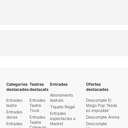
Categories
Teatres
Entrades
Ofertes
destacades
destacats
destacades
Abonaments
Entrades
Entrades
teatrals
Descompte El
teatre
Teatre
Mago Pop 'Nada
Tiquets Regal
Tívoli
es imposible'
Entrades
Entrades
dansa
Entrades
Descompte Ànima
espectacles a
Teatre
Entrades
Madrid
Descompte
Coliseum