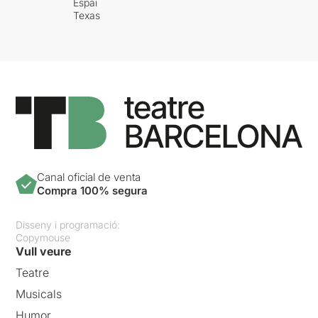
Espai
Texas
Canal oficial de venta
Compra 100% segura
Disseny i programació:
Copymouse
Vull veure
Teatre
Musicals
Humor