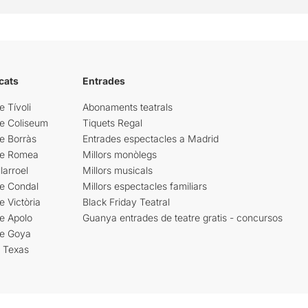
cats
Entrades
e Tívoli
Abonaments teatrals
re Coliseum
Tiquets Regal
e Borràs
Entrades espectacles a Madrid
re Romea
Millors monòlegs
larroel
Millors musicals
re Condal
Millors espectacles familiars
e Victòria
Black Friday Teatral
e Apolo
Guanya entrades de teatre gratis - concursos
re Goya
i Texas