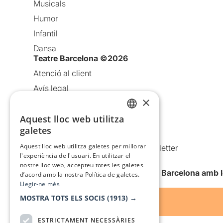
Musicals
Humor
Infantil
Dansa
Teatre Barcelona ©2026
Atenció al client
Avís legal
×
Política de privacitat
Aquest lloc web utilitza
Política de cookies
CATALAN
galetes
Condicions d’ús
SPANISH
Aquest lloc web utilitza galetes per millorar
Comunicacions comercials i Newsletter
l'experiència de l'usuari. En utilitzar el
Anuncia’t
nostre lloc web, accepteu totes les galetes
Vull rebre la newsletter de Teatre Barcelona amb 
d’acord amb la nostra Política de galetes.
Llegir-ne més
MOSTRA TOTS ELS SOCIS
(1913) →
ESTRICTAMENT NECESSÀRIES