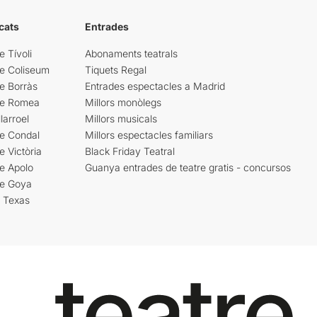
cats
Entrades
e Tívoli
Abonaments teatrals
re Coliseum
Tiquets Regal
e Borràs
Entrades espectacles a Madrid
re Romea
Millors monòlegs
larroel
Millors musicals
re Condal
Millors espectacles familiars
e Victòria
Black Friday Teatral
e Apolo
Guanya entrades de teatre gratis - concursos
re Goya
i Texas