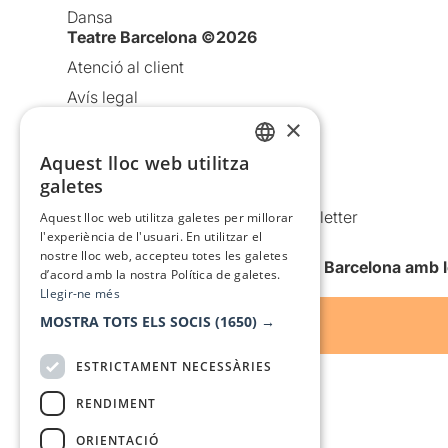
Dansa
Teatre Barcelona ©2026
Atenció al client
Avís legal
×
Política de privacitat
Política de cookies
Aquest lloc web utilitza
CATALAN
galetes
Condicions d’ús
SPANISH
Comunicacions comercials i Newsletter
Aquest lloc web utilitza galetes per millorar
l'experiència de l'usuari. En utilitzar el
Anuncia’t
nostre lloc web, accepteu totes les galetes
Vull rebre la newsletter de Teatre Barcelona amb 
d’acord amb la nostra Política de galetes.
Llegir-ne més
MOSTRA TOTS ELS SOCIS
(1650) →
ESTRICTAMENT NECESSÀRIES
RENDIMENT
ORIENTACIÓ
Amb el suport de