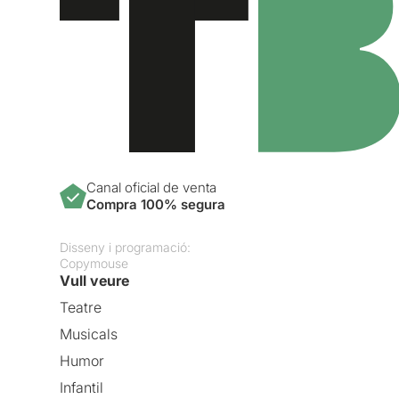
Canal oficial de venta
Compra 100% segura
Disseny i programació:
Copymouse
Vull veure
Teatre
Musicals
Humor
Infantil