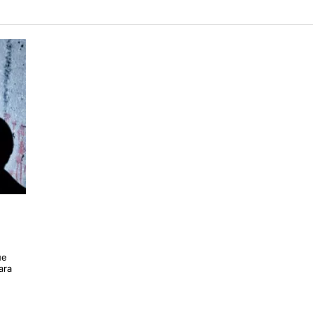
ue
ara