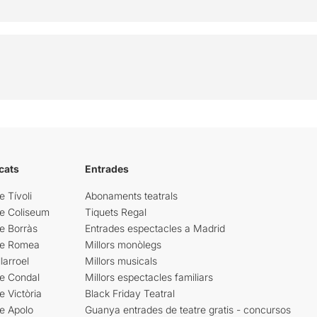
cats
Entrades
e Tívoli
Abonaments teatrals
re Coliseum
Tiquets Regal
e Borràs
Entrades espectacles a Madrid
re Romea
Millors monòlegs
larroel
Millors musicals
re Condal
Millors espectacles familiars
e Victòria
Black Friday Teatral
e Apolo
Guanya entrades de teatre gratis - concursos