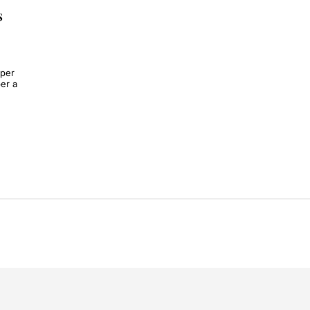
s
 per
er a