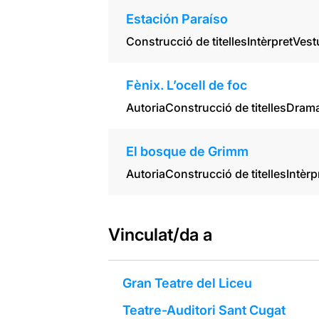
Estación Paraíso
Construcció de titelles
Intèrpret
Vest
Fènix. L’ocell de foc
Autoria
Construcció de titelles
Drama
El bosque de Grimm
Autoria
Construcció de titelles
Intèrp
Vinculat/da a
Gran Teatre del Liceu
Teatre-Auditori Sant Cugat