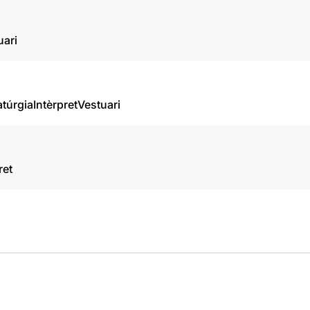
uari
túrgia
Intèrpret
Vestuari
ret