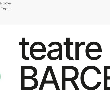
re Goya
i Texas