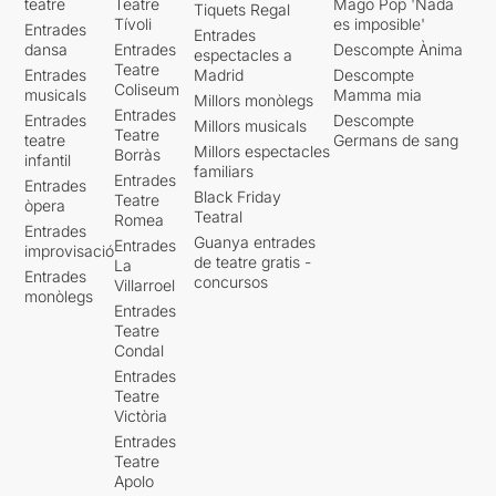
teatre
Teatre
Mago Pop 'Nada
Tiquets Regal
Tívoli
es imposible'
Entrades
Entrades
dansa
Entrades
Descompte Ànima
espectacles a
Teatre
Entrades
Madrid
Descompte
Coliseum
musicals
Mamma mia
Millors monòlegs
Entrades
Entrades
Descompte
Millors musicals
Teatre
teatre
Germans de sang
Millors espectacles
Borràs
infantil
familiars
Entrades
Entrades
Black Friday
Teatre
òpera
Teatral
Romea
Entrades
Guanya entrades
Entrades
improvisació
de teatre gratis -
La
Entrades
concursos
Villarroel
monòlegs
Entrades
Teatre
Condal
Entrades
Teatre
Victòria
Entrades
Teatre
Apolo